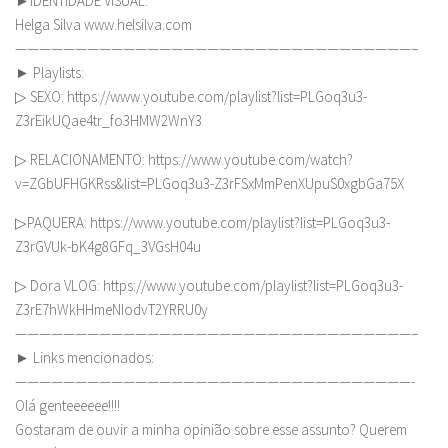
►IDENTIDADE VISUAL:
Helga Silva www.helsilva.com
—————————————————————————————————–
► Playlists:
▷ SEXO: https://www.youtube.com/playlist?list=PLGoq3u3-
Z3rEikUQae4tr_fo3HMW2WnY3
▷ RELACIONAMENTO: https://www.youtube.com/watch?
v=ZGbUFHGKRss&list=PLGoq3u3-Z3rFSxMmPenXUpuS0xgbGa75X
▷PAQUERA: https://www.youtube.com/playlist?list=PLGoq3u3-
Z3rGVUk-bK4g8GFq_3VGsH04u
▷ Dora VLOG: https://www.youtube.com/playlist?list=PLGoq3u3-
Z3rE7hWkHHmeNIodvT2YRRU0y
—————————————————————————————————–
► Links mencionados:
—————————————————————————————————-
Olá genteeeeee!!!!
Gostaram de ouvir a minha opinião sobre esse assunto? Querem