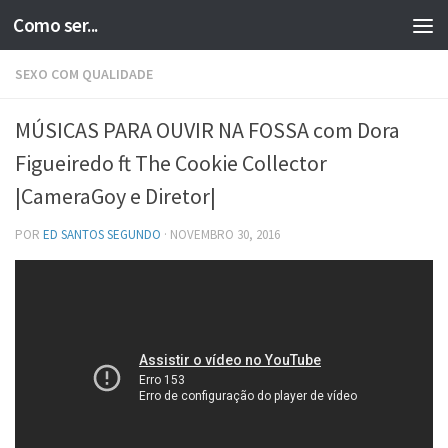
Como ser...
Skip to content
SEXO COM QUALIDADE
MÚSICAS PARA OUVIR NA FOSSA com Dora
Figueiredo ft The Cookie Collector
|CameraGoy e Diretor|
POR
ED SANTOS SEGUNDO
·
NOVEMBRO 30, 2016