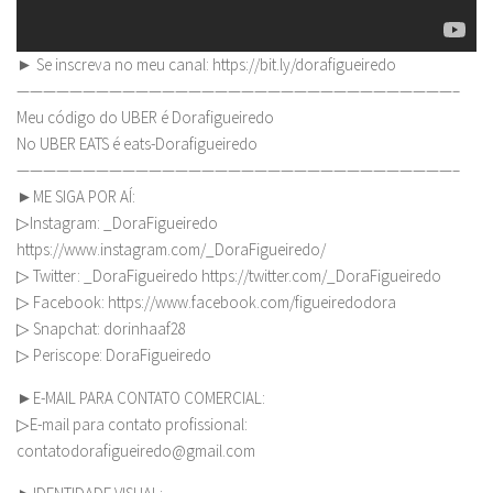
► Se inscreva no meu canal: https://bit.ly/dorafigueiredo
—————————————————————————————————–
Meu código do UBER é Dorafigueiredo
No UBER EATS é eats-Dorafigueiredo
—————————————————————————————————–
►ME SIGA POR AÍ:
▷Instagram: _DoraFigueiredo
https://www.instagram.com/_DoraFigueiredo/
▷ Twitter: _DoraFigueiredo https://twitter.com/_DoraFigueiredo
▷ Facebook: https://www.facebook.com/figueiredodora
▷ Snapchat: dorinhaaf28
▷ Periscope: DoraFigueiredo
►E-MAIL PARA CONTATO COMERCIAL:
▷E-mail para contato profissional:
contatodorafigueiredo@gmail.com