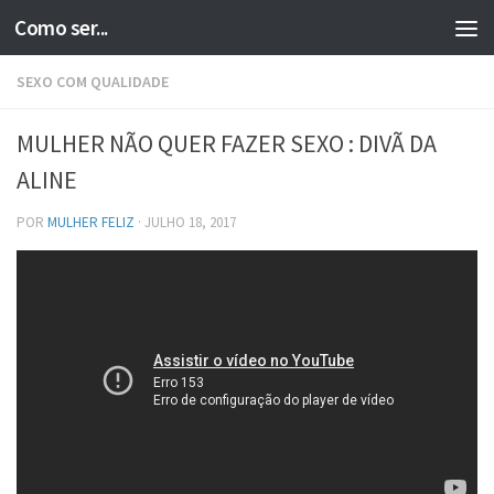
Como ser...
Skip to content
SEXO COM QUALIDADE
MULHER NÃO QUER FAZER SEXO : DIVÃ DA
ALINE
POR
MULHER FELIZ
·
JULHO 18, 2017