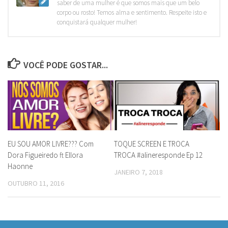
saber de uma mulher é que somos mais que um belo
corpo ou rosto! Temos alma e sentimento. Respeite isto e
conquistará qualquer mulher!
VOCÊ PODE GOSTAR...
EU SOU AMOR LIVRE??? Com
TOQUE SCREEN E TROCA
Dora Figueiredo ft Ellora
TROCA #alineresponde Ep 12
Haonne
JANEIRO 7, 2018
OUTUBRO 11, 2016