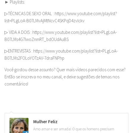
► Playlists:
▷TÉCNICAS DE SEXO ORAL : https://www.youtube.com/playlist?
list=PLgLoA-B07LMvAjMtNcvC4SKPqD4zvIckv
▷ VIDA A DOIS : https://www.youtube.com/playlist?list=PLgLoA-
B07LMs4G7lwoZnmRT_bdOUdAuBS
▷ENTREVISTAS : https://www.youtube.com/playlist?list=PLgLoA-
B07LMs2FOLoYOTzAV-7draFNPhp
Você gostou desse assunto? Quer mais vídeos parecidos com esse?
Então se inscreva no meu canal, e deixe sugestões de temas nos
comentários!
Mulher Feliz
Amo amar e ser amada! O que os homens precisam