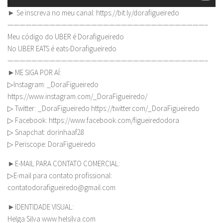
► Se inscreva no meu canal: https://bit.ly/dorafigueiredo
—————————————————————————————————–
Meu código do UBER é Dorafigueiredo
No UBER EATS é eats-Dorafigueiredo
—————————————————————————————————–
►ME SIGA POR AÍ:
▷Instagram: _DoraFigueiredo
https://www.instagram.com/_DoraFigueiredo/
▷ Twitter: _DoraFigueiredo https://twitter.com/_DoraFigueiredo
▷ Facebook: https://www.facebook.com/figueiredodora
▷ Snapchat: dorinhaaf28
▷ Periscope: DoraFigueiredo
►E-MAIL PARA CONTATO COMERCIAL:
▷E-mail para contato profissional:
contatodorafigueiredo@gmail.com
►IDENTIDADE VISUAL:
Helga Silva www.helsilva.com