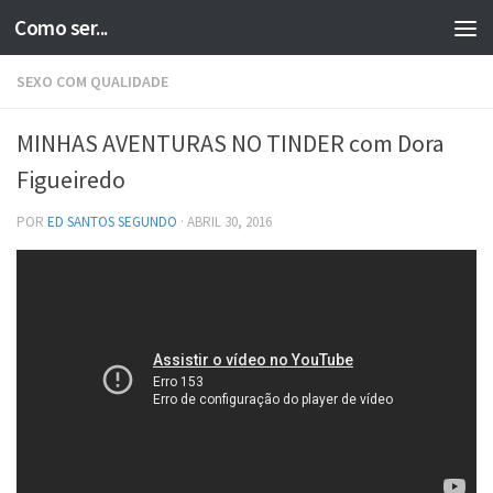
Como ser...
Skip to content
SEXO COM QUALIDADE
MINHAS AVENTURAS NO TINDER com Dora
Figueiredo
POR
ED SANTOS SEGUNDO
·
ABRIL 30, 2016