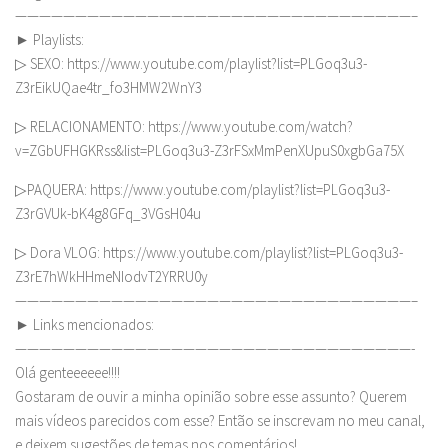
—————————————————————————————————–
► Playlists:
▷ SEXO: https://www.youtube.com/playlist?list=PLGoq3u3-
Z3rEikUQae4tr_fo3HMW2WnY3
▷ RELACIONAMENTO: https://www.youtube.com/watch?
v=ZGbUFHGKRss&list=PLGoq3u3-Z3rFSxMmPenXUpuS0xgbGa75X
▷PAQUERA: https://www.youtube.com/playlist?list=PLGoq3u3-
Z3rGVUk-bK4g8GFq_3VGsH04u
▷ Dora VLOG: https://www.youtube.com/playlist?list=PLGoq3u3-
Z3rE7hWkHHmeNIodvT2YRRU0y
—————————————————————————————————–
► Links mencionados:
—————————————————————————————————-
Olá genteeeeee!!!!
Gostaram de ouvir a minha opinião sobre esse assunto? Querem
mais vídeos parecidos com esse? Então se inscrevam no meu canal,
e deixem sugestões de temas nos comentários!