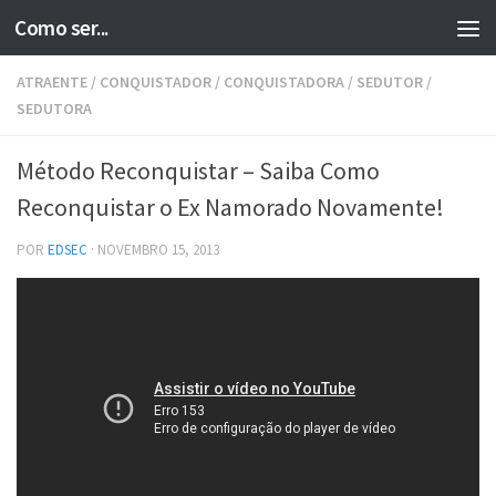
Como ser...
Skip to content
ATRAENTE
/
CONQUISTADOR
/
CONQUISTADORA
/
SEDUTOR
/
SEDUTORA
Método Reconquistar – Saiba Como
Reconquistar o Ex Namorado Novamente!
POR
EDSEC
·
NOVEMBRO 15, 2013