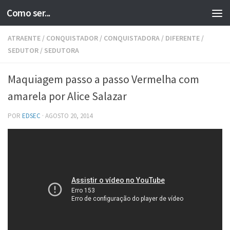
Como ser...
Skip to content
ATRAENTE
/
CONQUISTADOR
/
CONQUISTADORA
/
DIFERENTE
/
SEDUTOR
/
SEDUTORA
Maquiagem passo a passo Vermelha com
amarela por Alice Salazar
POR
EDSEC
·
AGOSTO 20, 2014