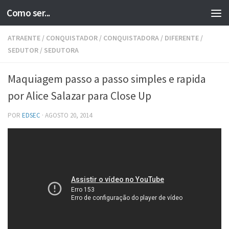
Como ser...
Skip to content
ATRAENTE
/
CONQUISTADOR
/
CONQUISTADORA
/
DIFERENTE
/
SEDUTOR
/
SEDUTORA
Maquiagem passo a passo simples e rapida
por Alice Salazar para Close Up
POR
EDSEC
·
AGOSTO 20, 2014