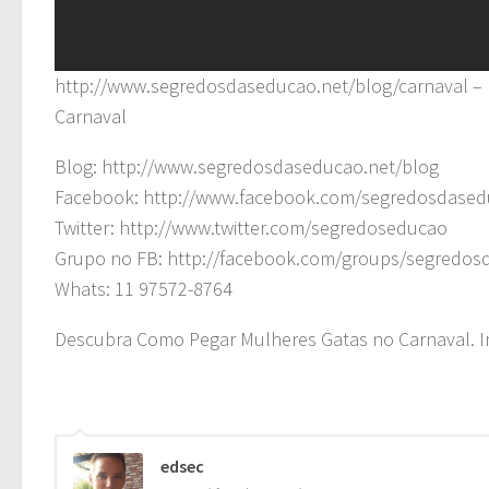
http://www.segredosdaseducao.net/blog/carnaval –
Carnaval
Blog: http://www.segredosdaseducao.net/blog
Facebook: http://www.facebook.com/segredosdased
Twitter: http://www.twitter.com/segredoseducao
Grupo no FB: http://facebook.com/groups/segredos
Whats: 11 97572-8764
Descubra Como Pegar Mulheres Gatas no Carnaval. I
edsec