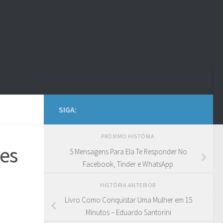
SIGA:
PRÓXIMO HISTÓRIA
es
5 Mensagens Para Ela Te Responder No
Facebook, Tinder e WhatsApp.
HISTÓRIA ANTERIOR
Livro Como Conquistar Uma Mulher em 15
Minutos – Eduardo Santorini