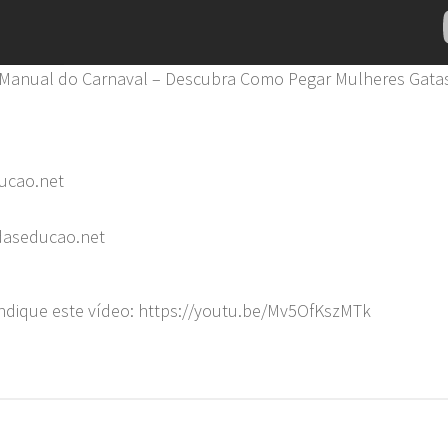
 Manual do Carnaval – Descubra Como Pegar Mulheres Gata
ucao.net
daseducao.net
ndique este vídeo: https://youtu.be/Mv5OfKszMTk