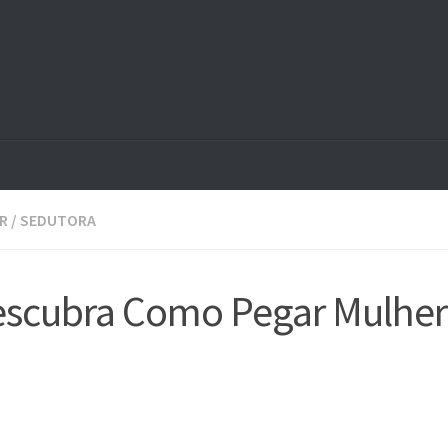
R
/
SEDUTORA
escubra Como Pegar Mulher