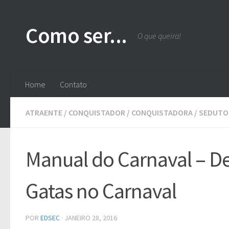
Skip to content
Como ser...
O que queira!
Home
Contato
ATRAENTE
/
CONQUISTADOR
/
CONQUISTADORA
/
SEDUTO
Manual do Carnaval – D
Gatas no Carnaval
POR
EDSEC
·
JANEIRO 28, 2016