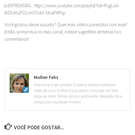
▷ENTREVISTAS : https://www.youtube.com/playlist?list=PLgLoA-
B07LMs2FOLoYOTzAV-7draFNPhp
Você gostou desse assunto? Quer mais vídeos parecidos com esse?
Então se inscreva no meu canal, e deixe sugestões de temas nos
comentários!
Mulher Feliz
Amo amar e ser amada! O que os homens precisam
saber de uma mulher é que somos mais que um belo
corpo ou rosto! Temos alma e sentimento. Respeite isto e
conquistará qualquer mulher!
VOCÊ PODE GOSTAR...