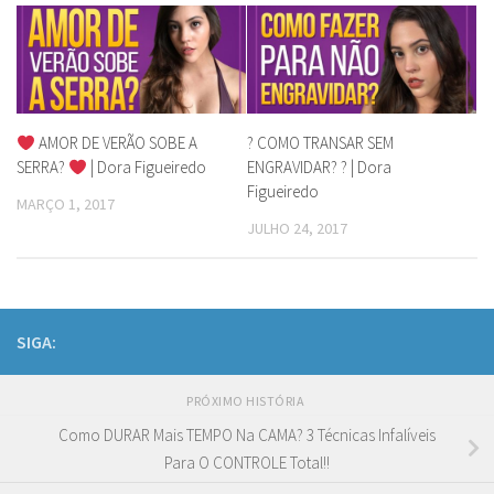
AMOR DE VERÃO SOBE A
? COMO TRANSAR SEM
SERRA?
| Dora Figueiredo
ENGRAVIDAR? ? | Dora
Figueiredo
MARÇO 1, 2017
JULHO 24, 2017
SIGA:
PRÓXIMO HISTÓRIA
Como DURAR Mais TEMPO Na CAMA? 3 Técnicas Infalíveis
Para O CONTROLE Total!!