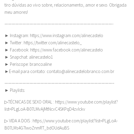
tiro dúvidas ao vivo sobre, relacionamento, amor e sexo. Obrigada
meu amores!
——————————————————————————————-
► Instagram: https://www.instagram.com/alinecastelo
► Twitter: https://twitter.com/alinecastelo_
► Facebook: https://www.facebook.com/alinecastelo
► Snapchat: alinecastelo1
► Periscope: brancoaline
►E-mail para contato:
contato@alinecastelobranco.com.br
——————————————————————————————–
► Playlists:
▷TÉCNICAS DE SEXO ORAL : https://www.youtube.com/playlist?
list=PLgLoA-B07LMvAjMtNcvC4SKPqD4zvIckv
▷ VIDA A DOIS : https://www.youtube.com/playlist?list=PLgLoA-
B07LMs4G7lwoZnmRT_bdOUdAuBS