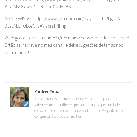
B07LMs4G7lwoZnmRT_bdOUdAuBS
▷ENTREVISTAS : https://www.youtube.com/playlist?list=PLgLoA-
B07LMs2FOLoYOTzAV-7draFNPhp
Você gostou desse assunto? Quer mais vídeos parecidos com esse?
Então se inscreva no meu canal, e deixe sugestões de temas nos
comentários!
Mulher Feliz
Amo amar e ser amada! O que os homens precisam
saber de uma mulher é que somos mais que um belo
corpo ou rosto! Temos alma e sentimento. Respeite isto e
conquistará qualquer mulher!