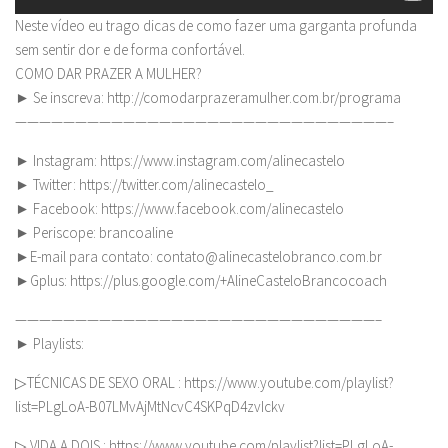
Neste vídeo eu trago dicas de como fazer uma garganta profunda
sem sentir dor e de forma confortável.
COMO DAR PRAZER A MULHER?
► Se inscreva: http://comodarprazeramulher.com.br/programa
———————————————————————————————–
► Instagram: https://www.instagram.com/alinecastelo
► Twitter: https://twitter.com/alinecastelo_
► Facebook: https://www.facebook.com/alinecastelo
► Periscope: brancoaline
►E-mail para contato:
contato@alinecastelobranco.com.br
►Gplus: https://plus.google.com/+AlineCasteloBrancocoach
——————————————————————————————–
► Playlists:
▷TÉCNICAS DE SEXO ORAL : https://www.youtube.com/playlist?
list=PLgLoA-B07LMvAjMtNcvC4SKPqD4zvIckv
▷ VIDA A DOIS : https://www.youtube.com/playlist?list=PLgLoA-