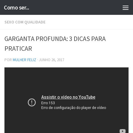
Como ser...
Skip to content
SEXO COM QUALIDADE
GARGANTA PROFUNDA: 3 DICAS PARA
PRATICAR
POR
MULHER FELIZ
·
JUNHO 26, 2017