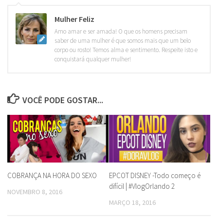
Mulher Feliz
Amo amar e ser amada! O que os homens precisam
saber de uma mulher é que somos mais que um belo
corpo ou rosto! Temos alma e sentimento. Respeite isto e
conquistará qualquer mulher!
VOCÊ PODE GOSTAR...
COBRANÇA NA HORA DO SEXO
EPCOT DISNEY -Todo começo é
difícil | #VlogOrlando 2
NOVEMBRO 8, 2016
MARÇO 18, 2016