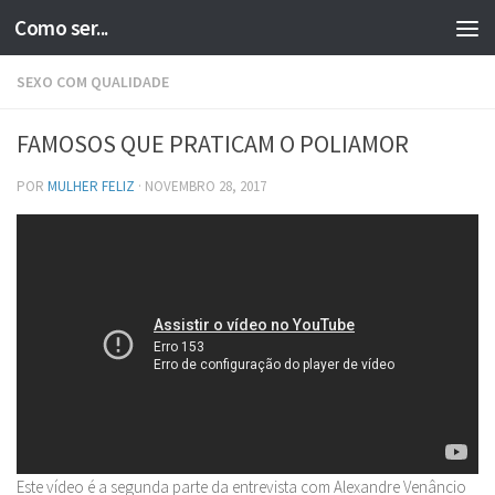
Como ser...
Skip to content
SEXO COM QUALIDADE
FAMOSOS QUE PRATICAM O POLIAMOR
POR
MULHER FELIZ
·
NOVEMBRO 28, 2017
Este vídeo é a segunda parte da entrevista com Alexandre Venâncio