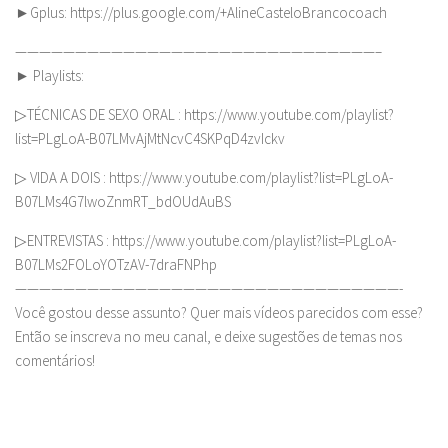
►Gplus: https://plus.google.com/+AlineCasteloBrancocoach
——————————————————————————————–
► Playlists:
▷TÉCNICAS DE SEXO ORAL : https://www.youtube.com/playlist?
list=PLgLoA-B07LMvAjMtNcvC4SKPqD4zvIckv
▷ VIDA A DOIS : https://www.youtube.com/playlist?list=PLgLoA-
B07LMs4G7lwoZnmRT_bdOUdAuBS
▷ENTREVISTAS : https://www.youtube.com/playlist?list=PLgLoA-
B07LMs2FOLoYOTzAV-7draFNPhp
————————————————————————————————-
Você gostou desse assunto? Quer mais vídeos parecidos com esse?
Então se inscreva no meu canal, e deixe sugestões de temas nos
comentários!