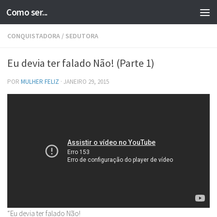
Como ser...
Skip to content
CONQUISTADORA
/
SEDUTORA
Eu devia ter falado Não! (Parte 1)
POR
MULHER FELIZ
·
JANEIRO 29, 2015
“Eu devia ter falado Não!