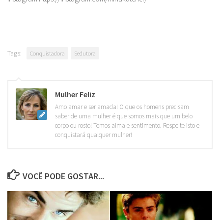
Tags:
Conquistadora
Sedutora
Mulher Feliz
Amo amar e ser amada! O que os homens precisam
saber de uma mulher é que somos mais que um belo
corpo ou rosto! Temos alma e sentimento. Respeite isto e
conquistará qualquer mulher!
VOCÊ PODE GOSTAR...