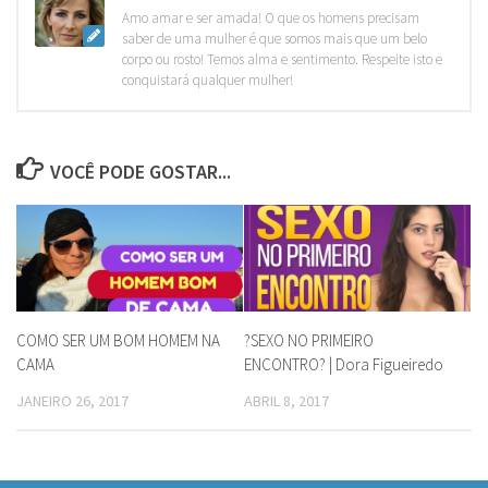
Amo amar e ser amada! O que os homens precisam
saber de uma mulher é que somos mais que um belo
corpo ou rosto! Temos alma e sentimento. Respeite isto e
conquistará qualquer mulher!
VOCÊ PODE GOSTAR...
COMO SER UM BOM HOMEM NA
?SEXO NO PRIMEIRO
CAMA
ENCONTRO? | Dora Figueiredo
JANEIRO 26, 2017
ABRIL 8, 2017