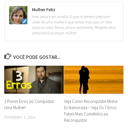
Mulher Feliz
Amo amar e ser amada! O que os homens precisam
saber de uma mulher é que somos mais que um belo
corpo ou rosto! Temos alma e sentimento. Respeite isto e
conquistará qualquer mulher!
VOCÊ PODE GOSTAR...
3 Piores Erros ao Conquistar
Veja Como Reconquistei Minha
Uma Mulher!
Ex Namorada – Veja Os 7 Erros
Fatais Mais Cometidos ao
FEVEREIRO 1, 2016
Reconquistar