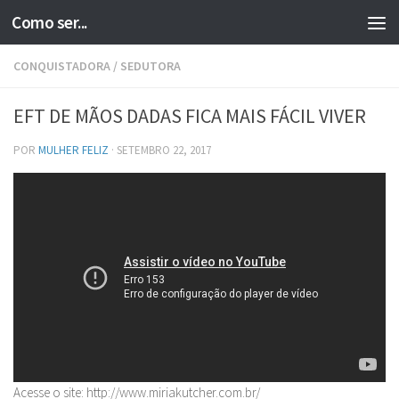
Como ser...
Skip to content
CONQUISTADORA
/
SEDUTORA
EFT DE MÃOS DADAS FICA MAIS FÁCIL VIVER
POR
MULHER FELIZ
·
SETEMBRO 22, 2017
Acesse o site: http://www.miriakutcher.com.br/