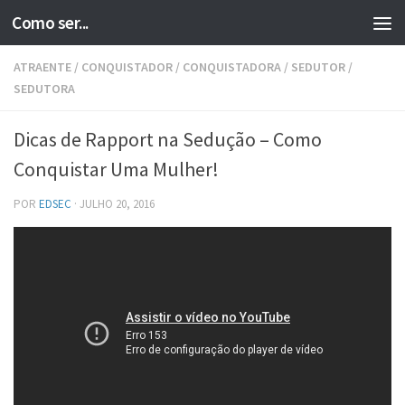
Como ser...
Skip to content
ATRAENTE
/
CONQUISTADOR
/
CONQUISTADORA
/
SEDUTOR
/
SEDUTORA
Dicas de Rapport na Sedução – Como
Conquistar Uma Mulher!
POR
EDSEC
·
JULHO 20, 2016