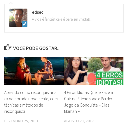
edsec
A vida é fantástica e é para ser vivida!!!!
VOCÊ PODE GOSTAR...
Aprenda como reconquistar a
4 Erros Idiotas Que te Fazem
ex namorada novamente, com
Cair na Friendzone e Perder
técnicas e métodos de
Jogo da Conquista – Elias
reconquista
Maman –
DEZEMBRO 25, 2013
AGOSTO 28, 2017