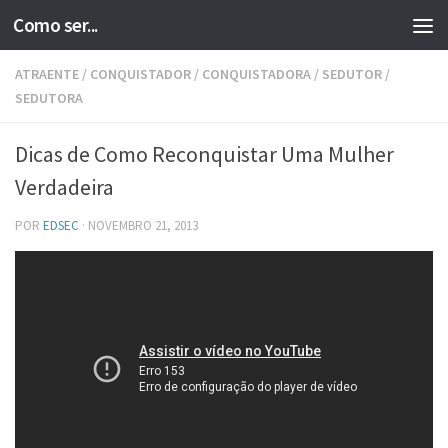
Como ser...
Skip to content
ATRAENTE
/
CONQUISTADOR
/
CONQUISTADORA
/
SEDUTOR
/
SEDUTORA
Dicas de Como Reconquistar Uma Mulher
Verdadeira
POR
EDSEC
·
NOVEMBRO 21, 2013