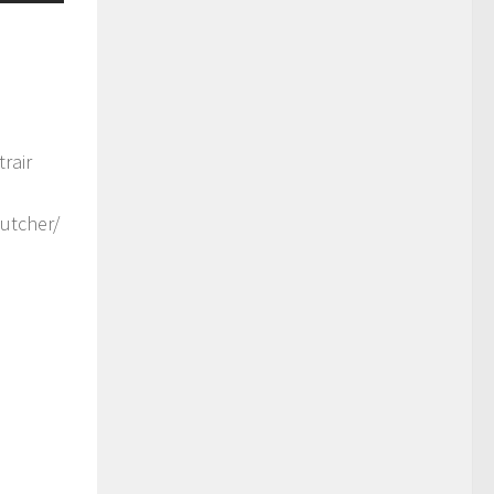
rair
utcher/