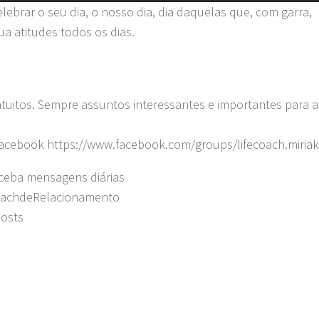
elebrar o seu dia, o nosso dia, dia daquelas que, com garra,
a atitudes todos os dias.
tuitos. Sempre assuntos interessantes e importantes para at
 Facebook https://www.facebook.com/groups/lifecoach.miriak
eceba mensagens diárias
oachdeRelacionamento
posts