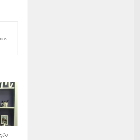
emos
ação