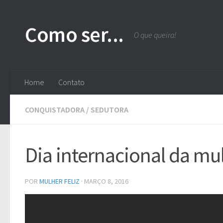
Skip to content
Como ser...
O que queira!
Home
Contato
CONQUISTADORA
/
SEDUTORA
Dia internacional da mu
POR
MULHER FELIZ
·
MARÇO 8, 2016