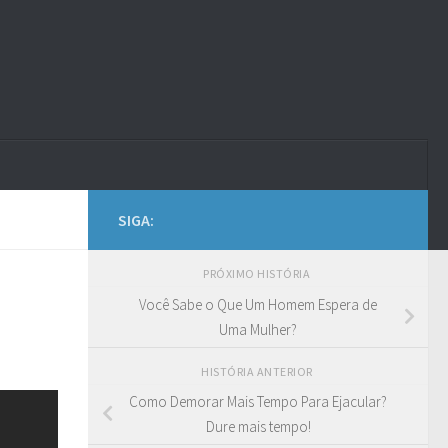
SIGA:
PRÓXIMO HISTÓRIA
Você Sabe o Que Um Homem Espera de
Uma Mulher?
HISTÓRIA ANTERIOR
Como Demorar Mais Tempo Para Ejacular?
Dure mais tempo!