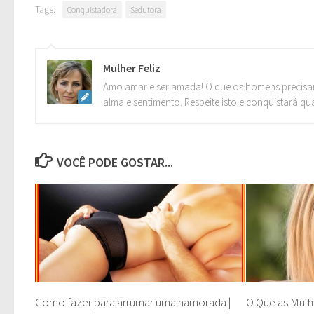
Tags:
Conquistadora
Sedutora
Mulher Feliz
Amo amar e ser amada! O que os homens precisa
alma e sentimento. Respeite isto e conquistará qu
VOCÊ PODE GOSTAR...
Como fazer para arrumar uma namorada |
O Que as Mul