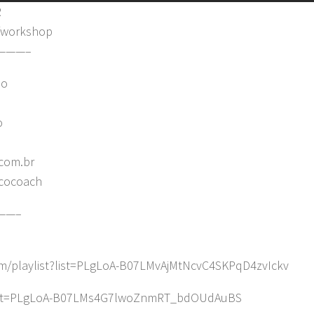
R
r/workshop
———–
lo
o
com.br
ncocoach
——–
m/playlist?list=PLgLoA-B07LMvAjMtNcvC4SKPqD4zvIckv
t?list=PLgLoA-B07LMs4G7lwoZnmRT_bdOUdAuBS