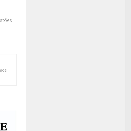
estões
emos