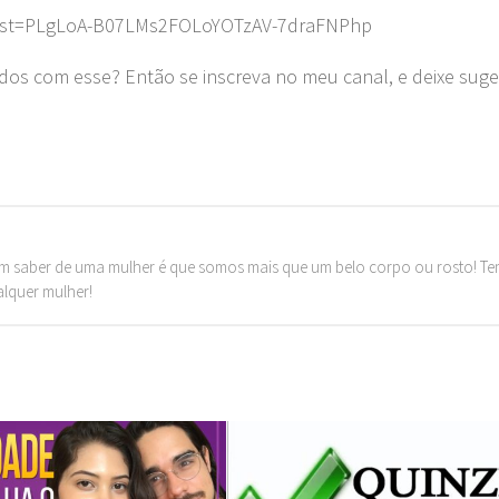
?list=PLgLoA-B07LMs2FOLoYOTzAV-7draFNPhp
dos com esse? Então se inscreva no meu canal, e deixe sug
m saber de uma mulher é que somos mais que um belo corpo ou rosto! T
alquer mulher!