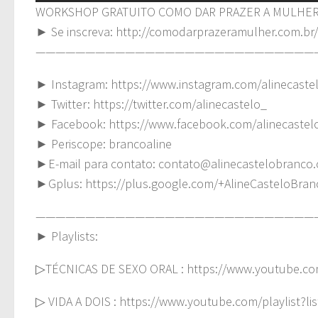
WORKSHOP GRATUITO COMO DAR PRAZER A MULHE
► Se inscreva: http://comodarprazeramulher.com.b
————————————————————————————
► Instagram: https://www.instagram.com/alinecaste
► Twitter: https://twitter.com/alinecastelo_
► Facebook: https://www.facebook.com/alinecastel
► Periscope: brancoaline
►E-mail para contato:
contato@alinecastelobranco.
►Gplus: https://plus.google.com/+AlineCasteloBra
————————————————————————————
► Playlists:
▷TÉCNICAS DE SEXO ORAL : https://www.youtube.co
▷ VIDA A DOIS : https://www.youtube.com/playlis