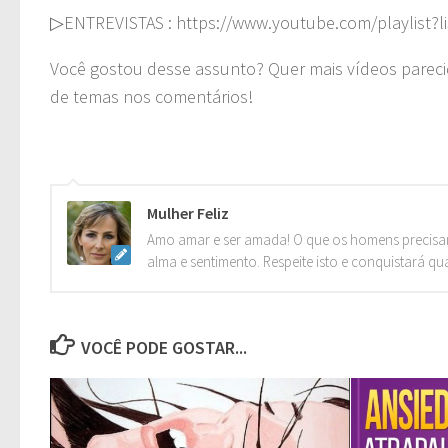
▷ENTREVISTAS : https://www.youtube.com/playlist
Você gostou desse assunto? Quer mais vídeos pareci
de temas nos comentários!
Mulher Feliz
Amo amar e ser amada! O que os homens precisa
alma e sentimento. Respeite isto e conquistará qu
VOCÊ PODE GOSTAR...