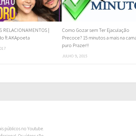
S RELACIONAMENTOS |
Como Gozar sem Ter Ejaculação
do ft AKApoeta
Precoce? 15 minutos a mais na cam
puro Prazer!!
017
JULHO 9, 2015
ais públicos no Youtube.
issional. Os vídeos são