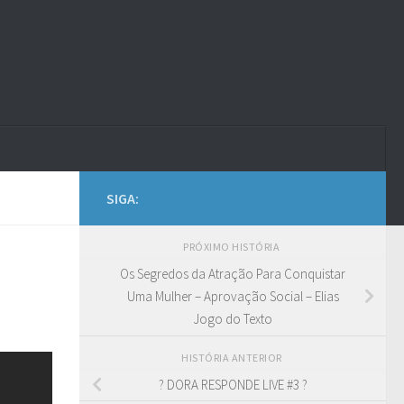
SIGA:
PRÓXIMO HISTÓRIA
Os Segredos da Atração Para Conquistar
Uma Mulher – Aprovação Social – Elias
Jogo do Texto
HISTÓRIA ANTERIOR
? DORA RESPONDE LIVE #3 ?