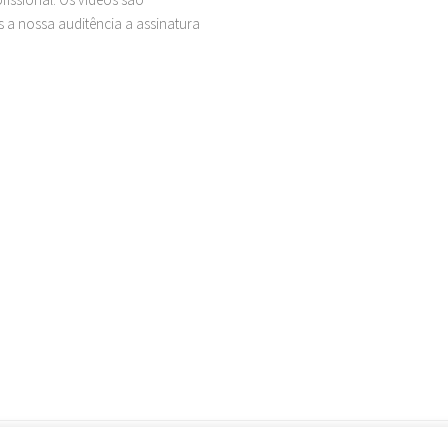
 a nossa auditência a assinatura
Política de Privacidade
Termos de Uso
Considerações Im