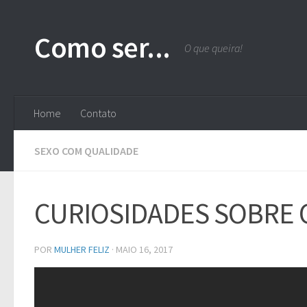
Skip to content
Como ser...
O que queira!
Home
Contato
SEXO COM QUALIDADE
CURIOSIDADES SOBRE
POR
MULHER FELIZ
·
MAIO 16, 2017