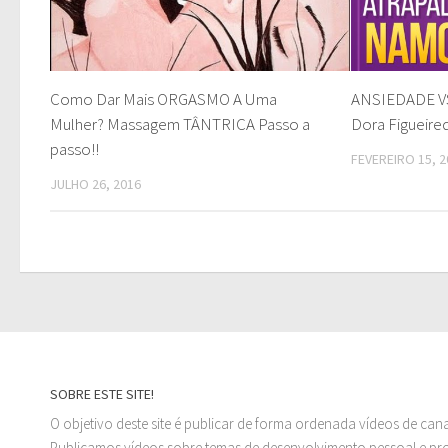
Como Dar Mais ORGASMO A Uma
ANSIEDADE V
Mulher? Massagem TÂNTRICA Passo a
Dora Figueire
passo!!
FEVEREIRO 15, 2
JULHO 26, 2016
SOBRE ESTE SITE!
O objetivo deste site é publicar de forma ordenada vídeos de can
Publicamos vídeos sobre temas de desenvolvimento pessoal e prof