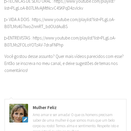
▷TÉCNICAS DE SEXO ORAL : https://www.youtube.com/playlist?
list=PLgLoA-B07LMvAjMtNcvC4SKPqD4zvIckv
▷ VIDA A DOIS : https://www.youtube.com/playlist?list=PLgLoA-
B07LMs4G7lwoZnmRT_bdOUdAuBS
▷ENTREVISTAS : https://www.youtube.com/playlist?list=PLgLoA-
B07LMs2FOLoYOTzAV-7draFNPhp
Você gostou desse assunto? Quer mais vídeos parecidos com esse?
Então se inscreva no meu canal, e deixe sugestões de temas nos
comentários!
Mulher Feliz
Amo amar e ser amada! O que os homens precisam
saber de uma mulher é que somos mais que um belo
corpo ou rosto! Temos alma e sentimento. Respeite isto e