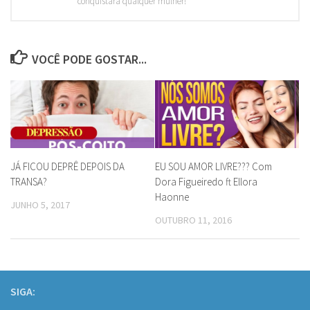
conquistará qualquer mulher!
VOCÊ PODE GOSTAR...
JÁ FICOU DEPRÊ DEPOIS DA
EU SOU AMOR LIVRE??? Com
TRANSA?
Dora Figueiredo ft Ellora
Haonne
JUNHO 5, 2017
OUTUBRO 11, 2016
SIGA: