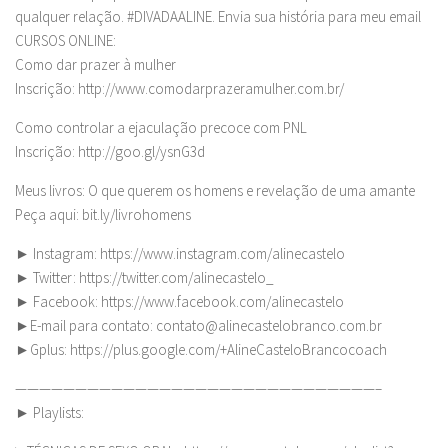
qualquer relação. #DIVADAALINE. Envia sua história para meu email
CURSOS ONLINE:
Como dar prazer à mulher
Inscrição: http://www.comodarprazeramulher.com.br/
Como controlar a ejaculação precoce com PNL
Inscrição: http://goo.gl/ysnG3d
Meus livros: O que querem os homens e revelação de uma amante
Peça aqui: bit.ly/livrohomens
► Instagram: https://www.instagram.com/alinecastelo
► Twitter: https://twitter.com/alinecastelo_
► Facebook: https://www.facebook.com/alinecastelo
►E-mail para contato:
contato@alinecastelobranco.com.br
►Gplus: https://plus.google.com/+AlineCasteloBrancocoach
——————————————————————————————–
► Playlists: