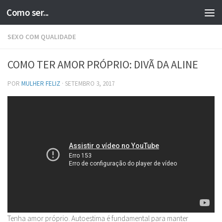
Como ser...
Skip to content
SEXO COM QUALIDADE
COMO TER AMOR PRÓPRIO: DIVÃ DA ALINE
POR
MULHER FELIZ
·
SETEMBRO 3, 2017
Tenha amor próprio. Autoestima é fundamental para manter