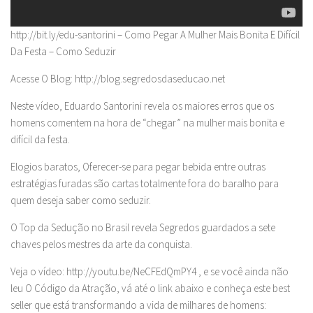
http://bit.ly/edu-santorini – Como Pegar A Mulher Mais Bonita E Difícil
Da Festa – Como Seduzir
Acesse O Blog: http://blog.segredosdaseducao.net
Neste vídeo, Eduardo Santorini revela os maiores erros que os
homens comentem na hora de “chegar” na mulher mais bonita e
difícil da festa.
Elogios baratos, Oferecer-se para pegar bebida entre outras
estratégias furadas são cartas totalmente fora do baralho para
quem deseja saber como seduzir.
O Top da Sedução no Brasil revela Segredos guardados a sete
chaves pelos mestres da arte da conquista.
Veja o vídeo: http://youtu.be/NeCFEdQmPY4 , e se você ainda não
leu O Código da Atração, vá até o link abaixo e conheça este best
seller que está transformando a vida de milhares de homens: