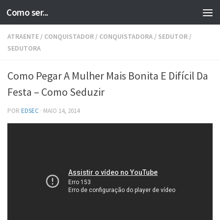
Como ser...
Skip to content
ATRAENTE
/
CONQUISTADOR
/
CONQUISTADORA
/
SEDUTOR
/
SEDUTORA
Como Pegar A Mulher Mais Bonita E Difícil Da
Festa – Como Seduzir
POR
EDSEC
·
MAIO 14, 2014