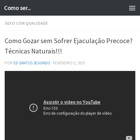
Como ser...
Skip to content
SEXO COM QUALIDADE
Como Gozar sem Sofrer Ejaculação Precoce?
Técnicas Naturais!!!
POR
ED SANTOS SEGUNDO
·
FEVEREIRO 5, 2015