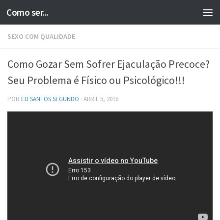
Como ser...
Skip to content
SEXO COM QUALIDADE
Como Gozar Sem Sofrer Ejaculação Precoce?
Seu Problema é Físico ou Psicológico!!!
POR
ED SANTOS SEGUNDO
·
ABRIL 5, 2016