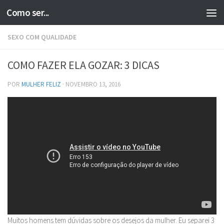
Como ser...
Skip to content
SEXO COM QUALIDADE
COMO FAZER ELA GOZAR: 3 DICAS
POR
MULHER FELIZ
·
NOVEMBRO 13, 2016
Muitos homens tem dúvidas sobre os desejos da mulher. Eu separei 3