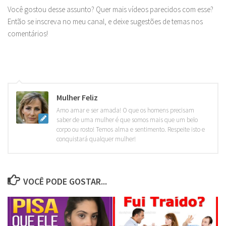
Você gostou desse assunto? Quer mais vídeos parecidos com esse?
Então se inscreva no meu canal, e deixe sugestões de temas nos
comentários!
Mulher Feliz
Amo amar e ser amada! O que os homens precisam
saber de uma mulher é que somos mais que um belo
corpo ou rosto! Temos alma e sentimento. Respeite isto e
conquistará qualquer mulher!
VOCÊ PODE GOSTAR...