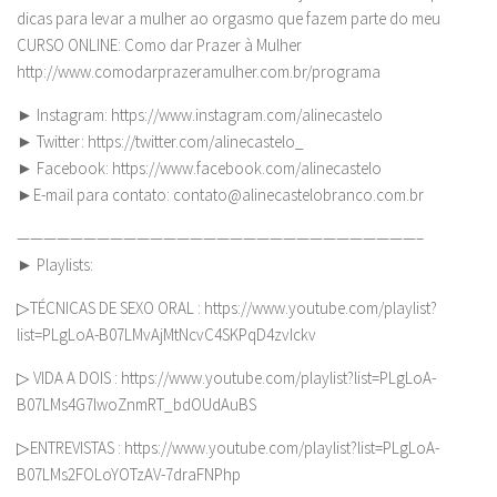
dicas para levar a mulher ao orgasmo que fazem parte do meu
CURSO ONLINE: Como dar Prazer à Mulher
http://www.comodarprazeramulher.com.br/programa
► Instagram: https://www.instagram.com/alinecastelo
► Twitter: https://twitter.com/alinecastelo_
► Facebook: https://www.facebook.com/alinecastelo
►E-mail para contato:
contato@alinecastelobranco.com.br
——————————————————————————————–
► Playlists:
▷TÉCNICAS DE SEXO ORAL : https://www.youtube.com/playlist?
list=PLgLoA-B07LMvAjMtNcvC4SKPqD4zvIckv
▷ VIDA A DOIS : https://www.youtube.com/playlist?list=PLgLoA-
B07LMs4G7lwoZnmRT_bdOUdAuBS
▷ENTREVISTAS : https://www.youtube.com/playlist?list=PLgLoA-
B07LMs2FOLoYOTzAV-7draFNPhp