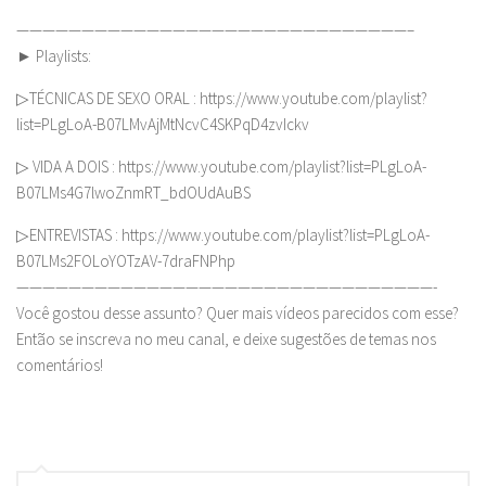
——————————————————————————————–
► Playlists:
▷TÉCNICAS DE SEXO ORAL : https://www.youtube.com/playlist?
list=PLgLoA-B07LMvAjMtNcvC4SKPqD4zvIckv
▷ VIDA A DOIS : https://www.youtube.com/playlist?list=PLgLoA-
B07LMs4G7lwoZnmRT_bdOUdAuBS
▷ENTREVISTAS : https://www.youtube.com/playlist?list=PLgLoA-
B07LMs2FOLoYOTzAV-7draFNPhp
————————————————————————————————-
Você gostou desse assunto? Quer mais vídeos parecidos com esse?
Então se inscreva no meu canal, e deixe sugestões de temas nos
comentários!