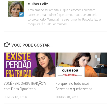
Mulher Feliz
Amo amar e ser amada! O que os homens precisam
saber de uma mulher é que somos mais que um belo
corpo ou rosto! Temos alma e sentimento. Respeite isto e
conquistará qualquer mulher!
VOCÊ PODE GOSTAR...
VOCÊ PERDOARIA TRAIÇÃO??
Porque falo tudo isso?
com Dora Figueiredo
Fazemos o que fazemos
JUNHO 10, 2016
JUNHO 28, 2018