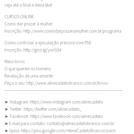
veja até o final e deixa like!
CURSOS ONLINE:
Como dar prazer à mulher
Inscrição: http://www.comodarprazeramulher.com.br/programa
Como controlar a ejaculação precoce com PNL
Inscrição: http://goo.gl/ysnG3d
Meus livros:
O que querem os homens
Revelação de uma amante
Peça o seu: http://www.alinecastelobranco.com.br/livros-
—————————————————————————————————
► Instagram: https://www.instagram.com/alinecastelo
► Twitter: https://twitter.com/alinecastelo_
► Facebook: https://www.facebook.com/alinecastelo
►E-mail para contato:
contato@alinecastelobranco.com.br
►Gplus: https://plus.google.com/+AlineCasteloBrancocoach