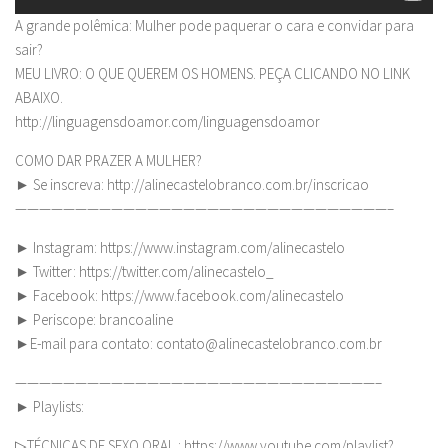
A grande polêmica: Mulher pode paquerar o cara e convidar para
sair?
MEU LIVRO: O QUE QUEREM OS HOMENS. PEÇA CLICANDO NO LINK
ABAIXO.
http://linguagensdoamor.com/linguagensdoamor
COMO DAR PRAZER A MULHER?
► Se inscreva: http://alinecastelobranco.com.br/inscricao
———————————————————————————————–
► Instagram: https://www.instagram.com/alinecastelo
► Twitter: https://twitter.com/alinecastelo_
► Facebook: https://www.facebook.com/alinecastelo
► Periscope: brancoaline
►E-mail para contato:
contato@alinecastelobranco.com.br
——————————————————————————————–
► Playlists:
▷TÉCNICAS DE SEXO ORAL : https://www.youtube.com/playlist?