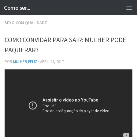
Como ser...
Skip to content
SEXO COM QUALIDADE
COMO CONVIDAR PARA SAIR: MULHER PODE
PAQUERAR?
POR
MULHER FELIZ
·
ABRIL 27, 2017