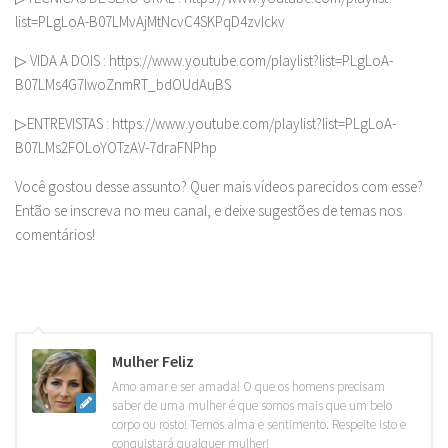
list=PLgLoA-B07LMvAjMtNcvC4SKPqD4zvIckv
▷ VIDA A DOIS : https://www.youtube.com/playlist?list=PLgLoA-
B07LMs4G7lwoZnmRT_bdOUdAuBS
▷ENTREVISTAS : https://www.youtube.com/playlist?list=PLgLoA-
B07LMs2FOLoYOTzAV-7draFNPhp
Você gostou desse assunto? Quer mais vídeos parecidos com esse?
Então se inscreva no meu canal, e deixe sugestões de temas nos
comentários!
Mulher Feliz
Amo amar e ser amada! O que os homens precisam
saber de uma mulher é que somos mais que um belo
corpo ou rosto! Temos alma e sentimento. Respeite isto e
conquistará qualquer mulher!