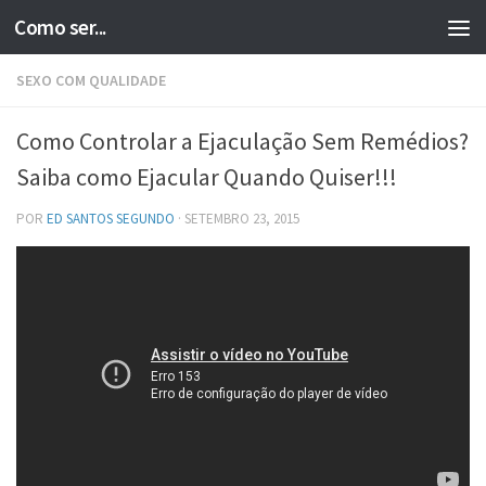
Como ser...
Skip to content
SEXO COM QUALIDADE
Como Controlar a Ejaculação Sem Remédios?
Saiba como Ejacular Quando Quiser!!!
POR
ED SANTOS SEGUNDO
·
SETEMBRO 23, 2015