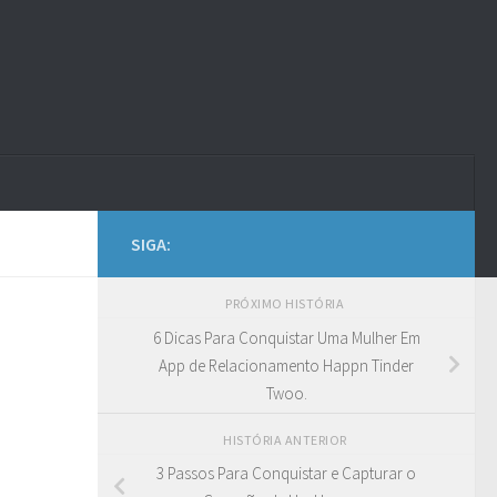
SIGA:
PRÓXIMO HISTÓRIA
6 Dicas Para Conquistar Uma Mulher Em
App de Relacionamento Happn Tinder
Twoo.
HISTÓRIA ANTERIOR
3 Passos Para Conquistar e Capturar o