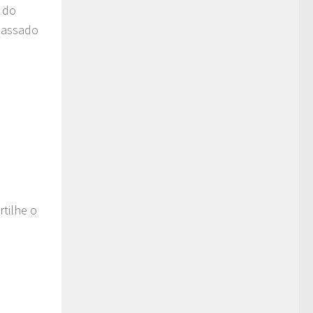
 do
 passado
tilhe o