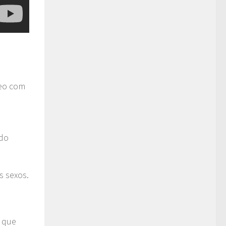
deo com
ndo
s sexos.
o que