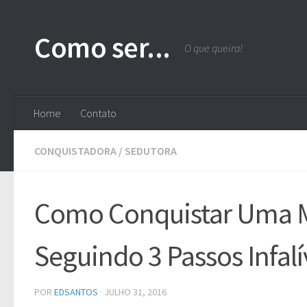
Skip to content
Como ser...
O que queira!
Home
Contato
CONQUISTADORA
/
SEDUTORA
Como Conquistar Uma M
Seguindo 3 Passos Infalí
POR
EDSANTOS
·
JULHO 31, 2016