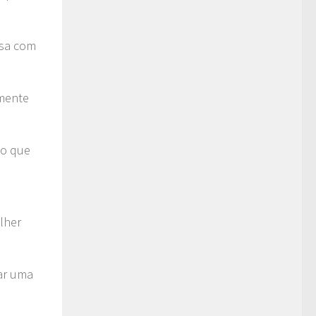
rsa com
smente
do que
s
lher
ar uma