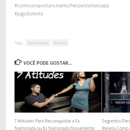
#comoconquistarumamulherpelowhatsapp
#jogodotexto
Tags:
Conquistadora
Sedutora
VOCÊ PODE GOSTAR...
7 Atitudes Para Reconquistar a Ex
Segredos Para
Namorada ou Ex Namorado Novamente.
Revela Como P