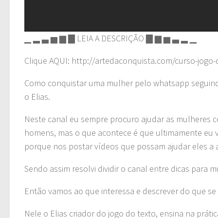
▁ ▂ ▃ ▅ ▆ ▇ LEIA A DESCRIÇÃO ▇ ▆ ▅ ▃ ▂ ▁
Clique AQUI: http://artedaconquista.com/curso-jogo-
Como conquistar uma mulher pelo whatsapp seguindo
o Elias.
Neste canal eu sempre procuro ajudar as mulheres c
homens, mas o que acontece é que ultimamente eu 
porque nos postar vídeos que possam ajudar eles a
Sendo assim resolvi dividir o canal entre dicas para
Então vamos ao que interessa e descrever do que se t
Nele o Elias criador do jogo do texto, ensina na prát