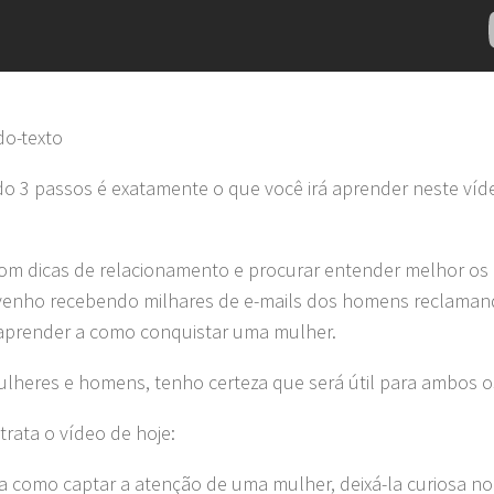
do-texto
 3 passos é exatamente o que você irá aprender neste ví
om dicas de relacionamento e procurar entender melhor os
venho recebendo milhares de e-mails dos homens reclama
 aprender a como conquistar uma mulher.
 mulheres e homens, tenho certeza que será útil para ambos o
rata o vídeo de hoje:
ica como captar a atenção de uma mulher, deixá-la curiosa n