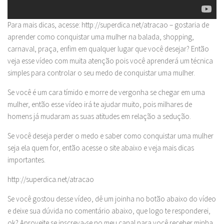
Para mais dicas, acesse: http://superdica.net/atracao – gostaria de
aprender como conquistar uma mulher na balada, shopping,
carnaval, praça, enfim em qualquer lugar que você desejar? Então
veja esse vídeo com muita atenção pois você aprenderá um técnica
simples para controlar o seu medo de conquistar uma mulher.
Se você é um cara tímido e morre de vergonha se chegar em uma
mulher, então esse vídeo irá te ajudar muito, pois milhares de
homens já mudaram as suas atitudes em relação a sedução.
Se você deseja perder o medo e saber como conquistar uma mulher
seja ela quem for, então acesse o site abaixo e veja mais dicas
importantes.
http://superdica.net/atracao
Se você gostou desse vídeo, dê um joinha no botão abaixo do vídeo
e deixe sua dúvida no comentário abaixo, que logo te responderei,
ok? Aproveite se inscreva-se no meu canal para você receber minha