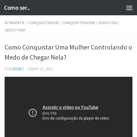
Como ser...
Skip to content
ATRAENTE
/
CONQUISTADOR
/
CONQUISTADORA
/
SEDUTOR
/
SEDUTORA
Como Conquistar Uma Mulher Controlando o
Medo de Chegar Nela?
POR
EDSEC
·
JUNHO 12, 2015