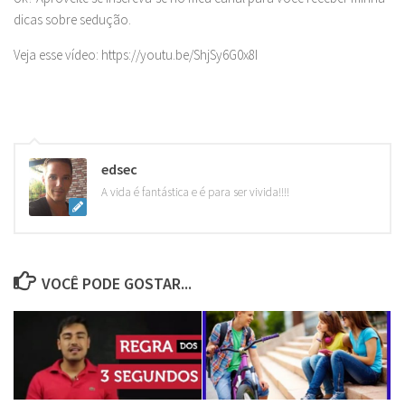
dicas sobre sedução.
Veja esse vídeo: https://youtu.be/ShjSy6G0x8I
edsec
A vida é fantástica e é para ser vivida!!!!
VOCÊ PODE GOSTAR...