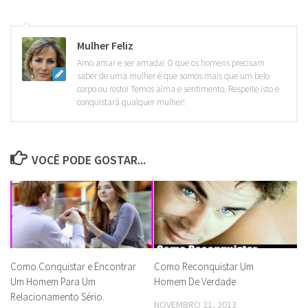
Mulher Feliz
Amo amar e ser amada! O que os homens precisam
saber de uma mulher é que somos mais que um belo
corpo ou rosto! Temos alma e sentimento. Respeite isto e
conquistará qualquer mulher!
VOCÊ PODE GOSTAR...
Como Conquistar e Encontrar
Como Reconquistar Um
Um Homem Para Um
Homem De Verdade
Relacionamento Sério.
NOVEMBRO 21, 2013