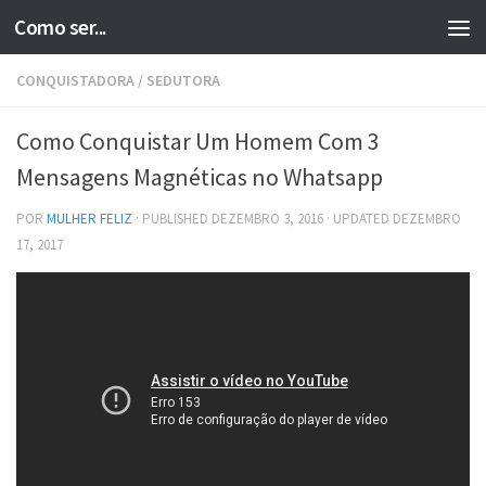
Como ser...
Skip to content
CONQUISTADORA
/
SEDUTORA
Como Conquistar Um Homem Com 3
Mensagens Magnéticas no Whatsapp
POR
MULHER FELIZ
· PUBLISHED
DEZEMBRO 3, 2016
· UPDATED
DEZEMBRO
17, 2017