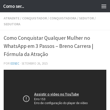
Como ser...
Skip to content
ATRAENTE
/
CONQUISTADOR
/
CONQUISTADORA
/
SEDUTOR
/
SEDUTORA
Como Conquistar Qualquer Mulher no
WhatsApp em 3 Passos – Breno Carrera |
Fórmula da Atração
POR
EDSEC
·
SETEMBRO 26, 2015