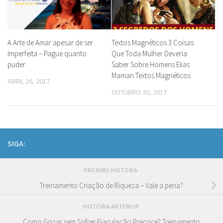
A Arte de Amar apesar de ser
Textos Magnéticos 3 Coisas
Imperfeita – Pague quanto
Que Toda Mulher Deveria
puder
Saber Sobre Homens Elias
Maman Textos Magnéticos
ABRIL 26, 2017
OUTUBRO 30, 2017
SIGA:
PRÓXIMO HISTÓRIA
Treinamento Criação de Riqueza – Vale a pena?
HISTÓRIA ANTERIOR
Como Gozar sem Sofrer Ejaculação Precoce? Treinamento