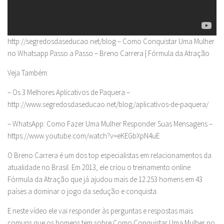
http://segredosdaseducao.net/blog – Como Conquistar Uma Mulher
no Whatsapp Passo a Passo – Breno Carrera | Fórmula da Atração
Veja Também:
– Os 3 Melhores Aplicativos de Paquera –
http://www.segredosdaseducao.net/blog/aplicativos-de-paquera/
– WhatsApp: Como Fazer Uma Mulher Responder Suas Mensagens –
https://www.youtube.com/watch?v=eKEGbXpN4uE
O Breno Carrera é um dos top especialistas em relacionamentos da
atualidade no Brasil. Em 2013, ele criou o treinamento online
Fórmula da Atração que já ajudou mais de 12.253 homens em 43
países a dominar o jogo da sedução e conquista.
E neste vídeo ele vai responder às perguntas e respostas mais
comuns que os homens tem sobre Como Conquistar Uma Mulher no