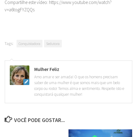
Compartilhe este vídeo: https://www.youtube.com/watch?
v=a6togFYZQQs
Tags:
Conquistadora
Sedutora
Mulher Feliz
Amo amar e ser amada! O que os homens precisam
saber de uma mulher é que somos mais que um belo
corpo ou rosto! Temos alma e sentimento. Respeite isto e
conquistará qualquer mulher!
VOCÊ PODE GOSTAR...