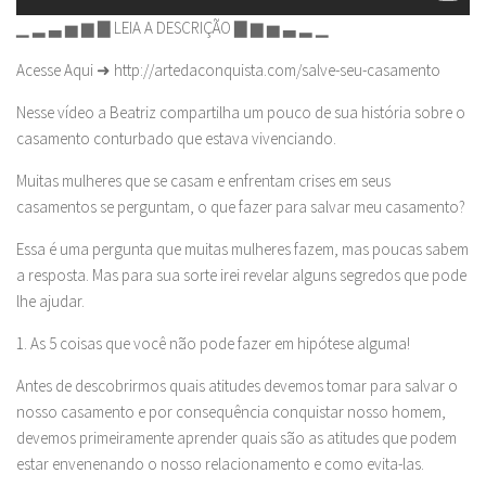
▁ ▂ ▃ ▅ ▆ ▇ LEIA A DESCRIÇÃO ▇ ▆ ▅ ▃ ▂ ▁
Acesse Aqui ➜ http://artedaconquista.com/salve-seu-casamento
Nesse vídeo a Beatriz compartilha um pouco de sua história sobre o
casamento conturbado que estava vivenciando.
Muitas mulheres que se casam e enfrentam crises em seus
casamentos se perguntam, o que fazer para salvar meu casamento?
Essa é uma pergunta que muitas mulheres fazem, mas poucas sabem
a resposta. Mas para sua sorte irei revelar alguns segredos que pode
lhe ajudar.
1. As 5 coisas que você não pode fazer em hipótese alguma!
Antes de descobrirmos quais atitudes devemos tomar para salvar o
nosso casamento e por consequência conquistar nosso homem,
devemos primeiramente aprender quais são as atitudes que podem
estar envenenando o nosso relacionamento e como evita-las.