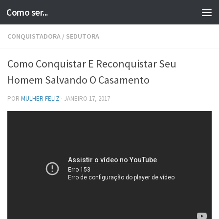
Como ser...
Skip to content
CONQUISTADORA
/
SEDUTORA
Como Conquistar E Reconquistar Seu
Homem Salvando O Casamento
POR
MULHER FELIZ
·
JANEIRO 17, 2017