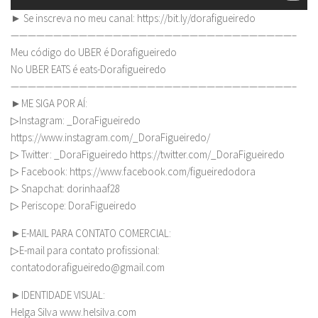
► Se inscreva no meu canal: https://bit.ly/dorafigueiredo
—————————————————————————————————–
Meu código do UBER é Dorafigueiredo
No UBER EATS é eats-Dorafigueiredo
—————————————————————————————————–
►ME SIGA POR AÍ:
▷Instagram: _DoraFigueiredo
https://www.instagram.com/_DoraFigueiredo/
▷ Twitter: _DoraFigueiredo https://twitter.com/_DoraFigueiredo
▷ Facebook: https://www.facebook.com/figueiredodora
▷ Snapchat: dorinhaaf28
▷ Periscope: DoraFigueiredo
►E-MAIL PARA CONTATO COMERCIAL:
▷E-mail para contato profissional:
contatodorafigueiredo@gmail.com
►IDENTIDADE VISUAL:
Helga Silva www.helsilva.com