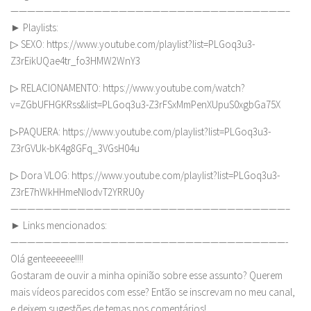
—————————————————————————————————–
► Playlists:
▷ SEXO: https://www.youtube.com/playlist?list=PLGoq3u3-
Z3rEikUQae4tr_fo3HMW2WnY3
▷ RELACIONAMENTO: https://www.youtube.com/watch?
v=ZGbUFHGKRss&list=PLGoq3u3-Z3rFSxMmPenXUpuS0xgbGa75X
▷PAQUERA: https://www.youtube.com/playlist?list=PLGoq3u3-
Z3rGVUk-bK4g8GFq_3VGsH04u
▷ Dora VLOG: https://www.youtube.com/playlist?list=PLGoq3u3-
Z3rE7hWkHHmeNIodvT2YRRU0y
—————————————————————————————————–
► Links mencionados:
—————————————————————————————————-
Olá genteeeeee!!!!
Gostaram de ouvir a minha opinião sobre esse assunto? Querem
mais vídeos parecidos com esse? Então se inscrevam no meu canal,
e deixem sugestões de temas nos comentários!