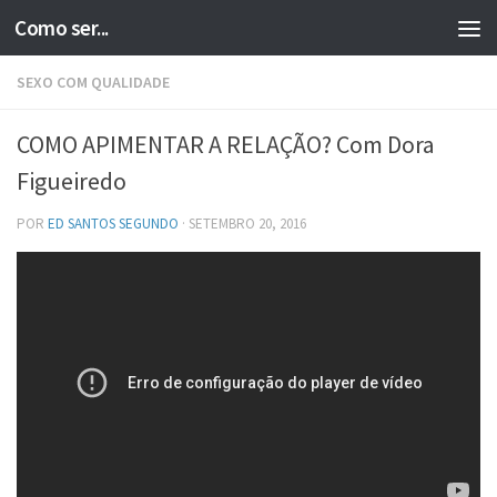
Como ser...
Skip to content
SEXO COM QUALIDADE
COMO APIMENTAR A RELAÇÃO? Com Dora
Figueiredo
POR
ED SANTOS SEGUNDO
·
SETEMBRO 20, 2016