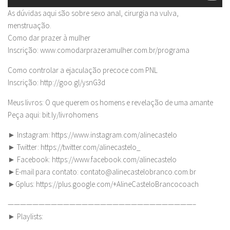
As dúvidas aqui são sobre sexo anal, cirurgia na vulva,
menstruação.
Como dar prazer à mulher
Inscrição: www.comodarprazeramulher.com.br/programa
Como controlar a ejaculação precoce com PNL
Inscrição: http://goo.gl/ysnG3d
Meus livros: O que querem os homens e revelação de uma amante
Peça aqui: bit.ly/livrohomens
► Instagram: https://www.instagram.com/alinecastelo
► Twitter: https://twitter.com/alinecastelo_
► Facebook: https://www.facebook.com/alinecastelo
►E-mail para contato:
contato@alinecastelobranco.com.br
►Gplus: https://plus.google.com/+AlineCasteloBrancocoach
——————————————————————————————–
► Playlists: