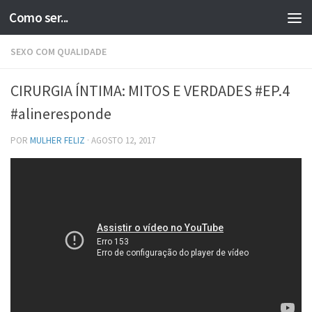
Como ser...
Skip to content
SEXO COM QUALIDADE
CIRURGIA ÍNTIMA: MITOS E VERDADES #EP.4
#alineresponde
POR
MULHER FELIZ
·
AGOSTO 12, 2017