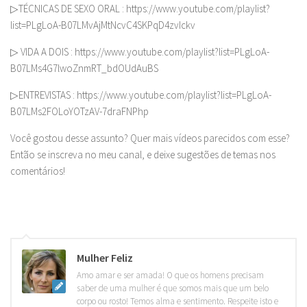
▷TÉCNICAS DE SEXO ORAL : https://www.youtube.com/playlist?
list=PLgLoA-B07LMvAjMtNcvC4SKPqD4zvIckv
▷ VIDA A DOIS : https://www.youtube.com/playlist?list=PLgLoA-
B07LMs4G7lwoZnmRT_bdOUdAuBS
▷ENTREVISTAS : https://www.youtube.com/playlist?list=PLgLoA-
B07LMs2FOLoYOTzAV-7draFNPhp
Você gostou desse assunto? Quer mais vídeos parecidos com esse?
Então se inscreva no meu canal, e deixe sugestões de temas nos
comentários!
Mulher Feliz
Amo amar e ser amada! O que os homens precisam
saber de uma mulher é que somos mais que um belo
corpo ou rosto! Temos alma e sentimento. Respeite isto e