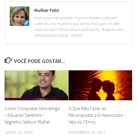
Mulher Feliz
Amo amar e ser amada! O que os homens precisam
saber de uma mulher é que somos mais que um belo
corpo ou rosto! Temos alma e sentimento. Respeite isto e
conquistará qualquer mulher!
VOCÊ PODE GOSTAR...
Como Conquistar Uma Amiga
O Que Não Fazer ao
– Eduardo Santorini –
Reconquistar a Ex Namorada –
Segredos Seduzir Mulher
Veja os 7 Erros
JULHO 12, 2014
NOVEMBRO 14, 2013