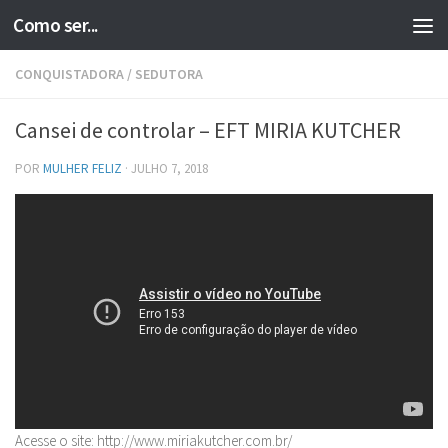
Como ser...
Skip to content
CONQUISTADORA
/
SEDUTORA
Cansei de controlar – EFT MIRIA KUTCHER
POR
MULHER FELIZ
·
JULHO 7, 2018
Acesse o site: http://www.miriakutcher.com.br/