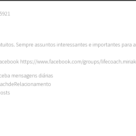
=5921
tuitos. Sempre assuntos interessantes e importantes para at
 Facebook https://www.facebook.com/groups/lifecoach.miriak
eceba mensagens diárias
oachdeRelacionamento
posts