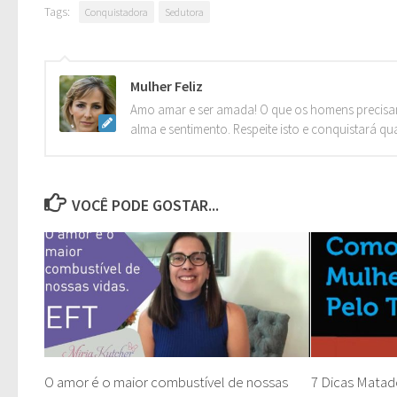
Tags:
Conquistadora
Sedutora
Mulher Feliz
Amo amar e ser amada! O que os homens precisa
alma e sentimento. Respeite isto e conquistará qu
VOCÊ PODE GOSTAR...
O amor é o maior combustível de nossas
7 Dicas Matad