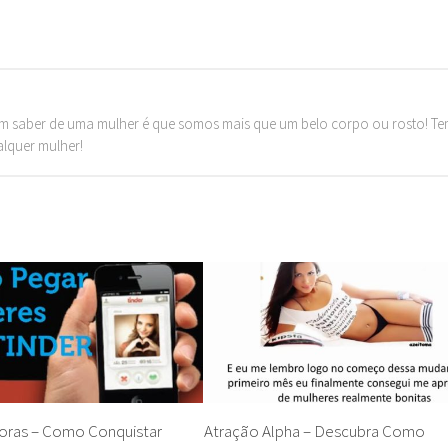
m saber de uma mulher é que somos mais que um belo corpo ou rosto! T
alquer mulher!
oras – Como Conquistar
Atração Alpha – Descubra Como