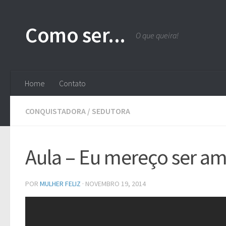
Skip to content
Como ser...
O que queira!
Home
Contato
CONQUISTADORA
/
SEDUTORA
Aula – Eu mereço ser am
POR
MULHER FELIZ
·
NOVEMBRO 19, 2014