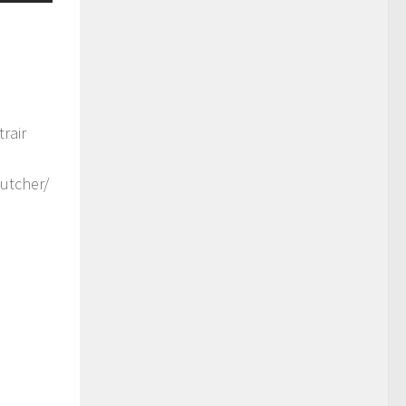
rair
utcher/