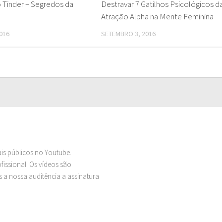
 Tinder – Segredos da
Destravar 7 Gatilhos Psicológicos d
Atração Alpha na Mente Feminina
016
SETEMBRO 3, 2016
ais públicos no Youtube.
issional. Os vídeos são
 a nossa auditência a assinatura