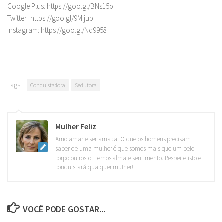
Google Plus: https://goo.gl/BNs15o
Twitter: https://goo.gl/9MIjup
Instagram: https://goo.gl/Nd9958
Tags:
Conquistadora
Sedutora
Mulher Feliz
Amo amar e ser amada! O que os homens precisam
saber de uma mulher é que somos mais que um belo
corpo ou rosto! Temos alma e sentimento. Respeite isto e
conquistará qualquer mulher!
VOCÊ PODE GOSTAR...