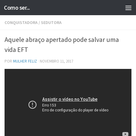
Como ser...
Skip to content
CONQUISTADORA
/
SEDUTORA
Aquele abraço apertado pode salvar uma
vida EFT
POR
MULHER FELIZ
·
NOVEMBRO 11, 2017