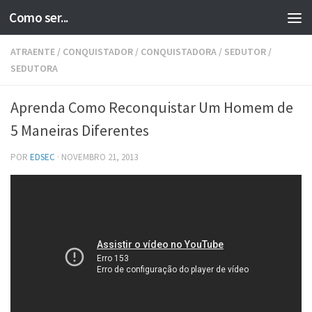
Como ser...
Skip to content
ATRAENTE
/
CONQUISTADOR
/
CONQUISTADORA
/
SEDUTOR
/
SEDUTORA
Aprenda Como Reconquistar Um Homem de
5 Maneiras Diferentes
POR
EDSEC
·
NOVEMBRO 21, 2013