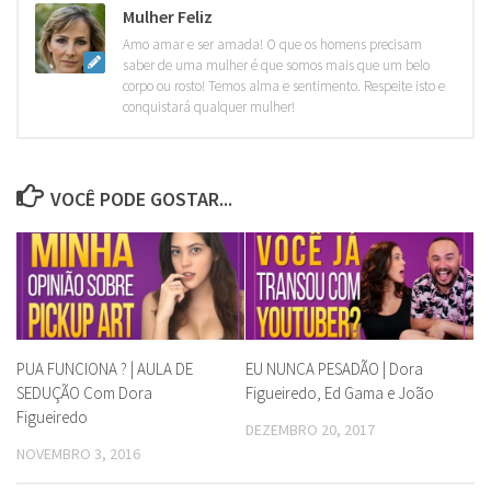
Mulher Feliz
Amo amar e ser amada! O que os homens precisam
saber de uma mulher é que somos mais que um belo
corpo ou rosto! Temos alma e sentimento. Respeite isto e
conquistará qualquer mulher!
VOCÊ PODE GOSTAR...
PUA FUNCIONA ? | AULA DE
EU NUNCA PESADÃO | Dora
SEDUÇÃO Com Dora
Figueiredo, Ed Gama e João
Figueiredo
DEZEMBRO 20, 2017
NOVEMBRO 3, 2016