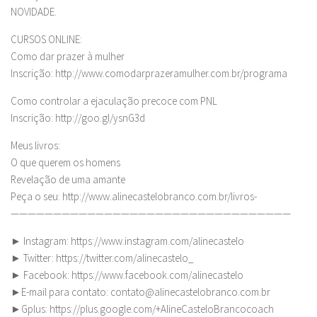
NOVIDADE.
CURSOS ONLINE:
Como dar prazer à mulher
Inscrição: http://www.comodarprazeramulher.com.br/programa
Como controlar a ejaculação precoce com PNL
Inscrição: http://goo.gl/ysnG3d
Meus livros:
O que querem os homens
Revelação de uma amante
Peça o seu: http://www.alinecastelobranco.com.br/livros-
—————————————————————————————————
► Instagram: https://www.instagram.com/alinecastelo
► Twitter: https://twitter.com/alinecastelo_
► Facebook: https://www.facebook.com/alinecastelo
►E-mail para contato:
contato@alinecastelobranco.com.br
►Gplus: https://plus.google.com/+AlineCasteloBrancocoach