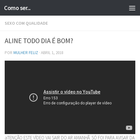
Como ser...
Skip to content
SEXO COM QUALIDADE
ALINE TODO DIA É BOM?
POR
MULHER FELIZ
·
ABRIL 1, 2018
aTENÇÃO ESTE VÍDEO VAI SAIR DO AR AMANHÃ. SÓ FOI PARA AVISAR DA