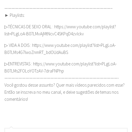
——————————————————————————————–
► Playlists:
▷TÉCNICAS DE SEXO ORAL : https://www.youtube.com/playlist?
list=PLgLoA-B07LMvAjMtNcvC4SKPqD4zvIckv
▷ VIDA A DOIS : https://www.youtube.com/playlist?list=PLgLoA-
B07LMs4G7lwoZnmRT_bdOUdAuBS
▷ENTREVISTAS : https://www.youtube.com/playlist?list=PLgLoA-
B07LMs2FOLoYOTzAV-7draFNPhp
————————————————————————————————-
Você gostou desse assunto? Quer mais vídeos parecidos com esse?
Então se inscreva no meu canal, e deixe sugestões de temas nos
comentários!