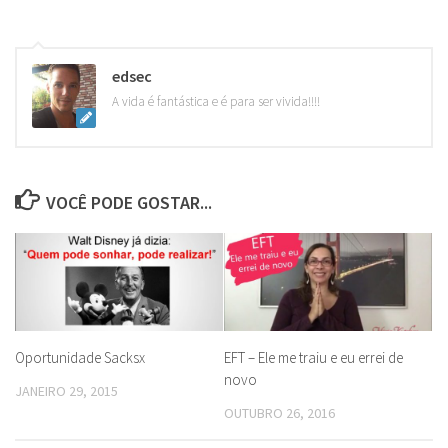
edsec
A vida é fantástica e é para ser vivida!!!!
VOCÊ PODE GOSTAR...
Oportunidade Sacksx
EFT – Ele me traiu e eu errei de
novo
JANEIRO 29, 2015
OUTUBRO 26, 2016