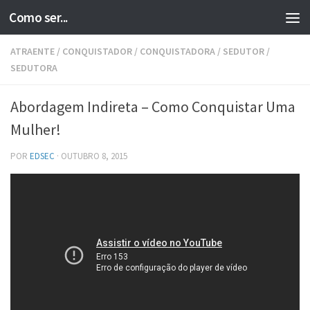
Como ser...
Skip to content
ATRAENTE
/
CONQUISTADOR
/
CONQUISTADORA
/
SEDUTOR
/
SEDUTORA
Abordagem Indireta – Como Conquistar Uma
Mulher!
POR
EDSEC
·
OUTUBRO 8, 2015