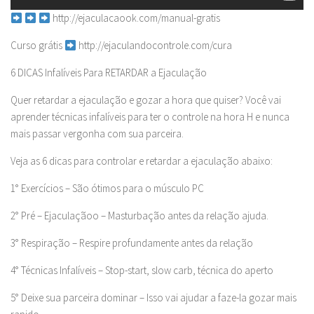
http://ejaculacaook.com/manual-gratis
Curso grátis
http://ejaculandocontrole.com/cura
6 DICAS Infalíveis Para RETARDAR a Ejaculação
Quer retardar a ejaculação e gozar a hora que quiser? Você vai
aprender técnicas infalíveis para ter o controle na hora H e nunca
mais passar vergonha com sua parceira.
Veja as 6 dicas para controlar e retardar a ejaculação abaixo:
1° Exercícios – São ótimos para o músculo PC
2° Pré – Ejaculaçãoo – Masturbação antes da relação ajuda.
3° Respiração – Respire profundamente antes da relação
4° Técnicas Infalíveis – Stop-start, slow carb, técnica do aperto
5° Deixe sua parceira dominar – Isso vai ajudar a faze-la gozar mais