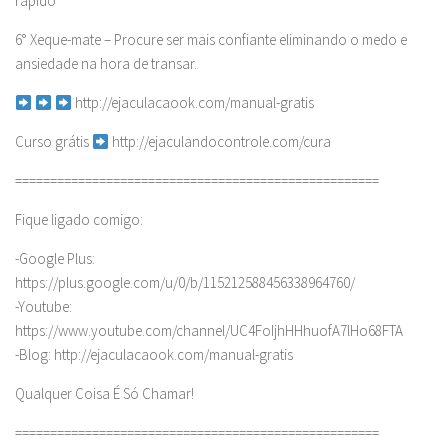
rapido
6° Xeque-mate – Procure ser mais confiante eliminando o medo e
ansiedade na hora de transar.
http://ejaculacaook.com/manual-gratis
Curso grátis
http://ejaculandocontrole.com/cura
====================================================
Fique ligado comigo:
-Google Plus:
https://plus.google.com/u/0/b/115212588456338964760/
-Youtube:
https://www.youtube.com/channel/UC4FoIjhHHhuofA7lHo68FTA
-Blog: http://ejaculacaook.com/manual-gratis
Qualquer Coisa É Só Chamar!
====================================================