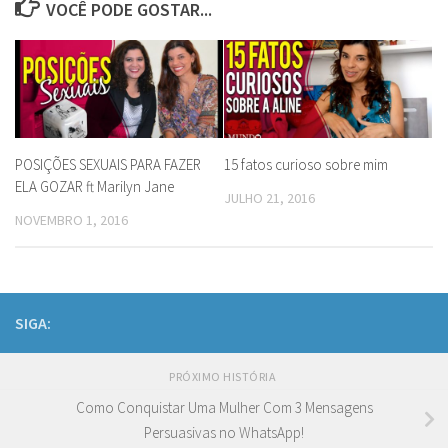
VOCÊ PODE GOSTAR...
POSIÇÕES SEXUAIS PARA FAZER
15 fatos curioso sobre mim
ELA GOZAR ft Marilyn Jane
JULHO 21, 2016
NOVEMBRO 1, 2016
SIGA:
PRÓXIMO HISTÓRIA
Como Conquistar Uma Mulher Com 3 Mensagens
Persuasivas no WhatsApp!