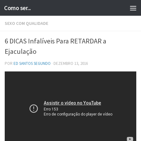
Como ser...
Skip to content
SEXO COM QUALIDADE
6 DICAS Infalíveis Para RETARDAR a
Ejaculação
POR
ED SANTOS SEGUNDO
·
DEZEMBRO 13, 2016