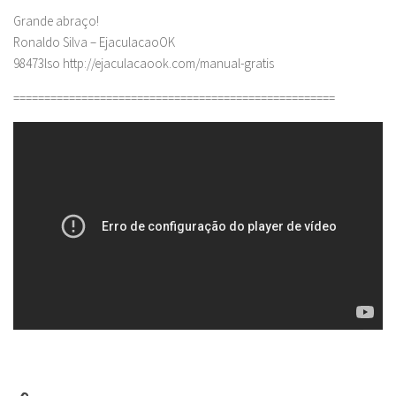
Grande abraço!
Ronaldo Silva – EjaculacaoOK
98473lso http://ejaculacaook.com/manual-gratis
====================================================