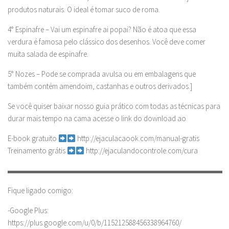
produtos naturais. O ideal é tomar suco de roma.
4° Espinafre – Vai um espinafre ai popai? Não é atoa que essa
verdura é famosa pelo clássico dos desenhos. Você deve comer
muita salada de espinafre.
5° Nozes – Pode se comprada avulsa ou em embalagens que
também contém amendoim, castanhas e outros derivados.]
Se você quiser baixar nosso guia prático com todas as técnicas para
durar mais tempo na cama acesse o link do download ao
E-book gratuito
http://ejaculacaook.com/manual-gratis
Treinamento grátis
http://ejaculandocontrole.com/cura
▬▬▬▬▬▬▬▬▬▬▬▬▬▬▬▬▬▬▬▬▬▬▬▬▬▬▬▬
Fique ligado comigo:
-Google Plus:
https://plus.google.com/u/0/b/115212588456338964760/