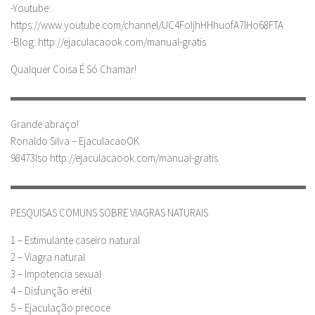
-Youtube:
https://www.youtube.com/channel/UC4FoIjhHHhuofA7lHo68FTA
-Blog: http://ejaculacaook.com/manual-gratis
Qualquer Coisa É Só Chamar!
▬▬▬▬▬▬▬▬▬▬▬▬▬▬▬▬▬▬▬▬▬▬▬▬▬▬▬▬
Grande abraço!
Ronaldo Silva – EjaculacaoOK
98473lso http://ejaculacaook.com/manual-gratis
▬▬▬▬▬▬▬▬▬▬▬▬▬▬▬▬▬▬▬▬▬▬▬▬▬▬▬▬
PESQUISAS COMUNS SOBRE VIAGRAS NATURAIS
1 – Estimulante caseiro natural
2 – Viagra natural
3 – Impotencia sexual
4 – Disfunção erétil
5 – Ejaculação precoce