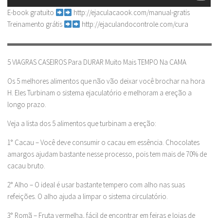
E-book gratuito
http://ejaculacaook.com/manual-gratis
Treinamento grátis
http://ejaculandocontrole.com/cura
▬▬▬▬▬▬▬▬▬▬▬▬▬▬▬▬▬▬▬▬▬▬▬▬▬▬▬▬
5 VIAGRAS CASEIROS Para DURAR Muito Mais TEMPO Na CAMA
Os 5 melhores alimentos que não vão deixar você brochar na hora
H. Eles Turbinam o sistema ejaculatório e melhoram a ereção a
longo prazo.
Veja a lista dos 5 alimentos que turbinam a ereção:
1° Cacau – Você deve consumir o cacau em essência. Chocolates
amargos ajudam bastante nesse processo, pois tem mais de 70% de
cacau bruto.
2° Alho – O ideal é usar bastante tempero com alho nas suas
refeições. O alho ajuda a limpar o sistema circulatório.
3° Romã – Fruta vermelha, fácil de encontrar em feiras e lojas de