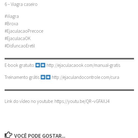
6 – Viagra caseiro
#Viagra
#Broxa
#EjaculacaoPrecoce
#EjaculacaOK
#DisfuncaoEretil
▬▬▬▬▬▬▬▬▬▬▬▬▬▬▬▬▬▬▬▬▬▬▬▬▬▬▬▬
E-book gratuito
http://ejaculacaook.com/manual-gratis
Treinamento grátis
http://ejaculandocontrole.com/cura
▬▬▬▬▬▬▬▬▬▬▬▬▬▬▬▬▬▬▬▬▬▬▬▬▬▬▬▬
Link do vídeo no youtube: https://youtu.be/QR–vGFAXJ4
VOCÊ PODE GOSTAR...