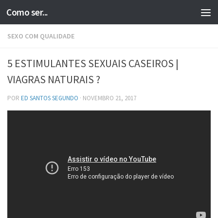
Como ser...
Skip to content
SEXO COM QUALIDADE
5 ESTIMULANTES SEXUAIS CASEIROS |
VIAGRAS NATURAIS ?
POR
ED SANTOS SEGUNDO
·
NOVEMBRO 21, 2017