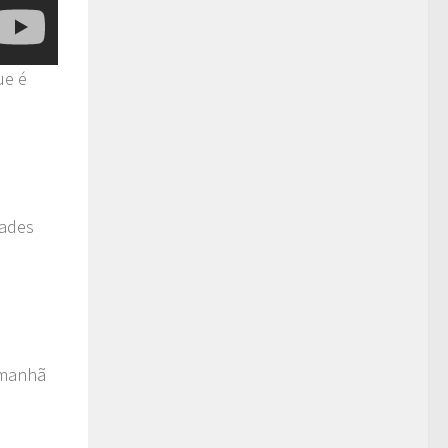
ue é
dades
 manhã