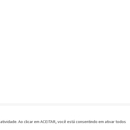
Política de Privacidade
Termos de Uso
Considerações Im
 atividade. Ao clicar em ACEITAR, você está consentindo em ativar todos