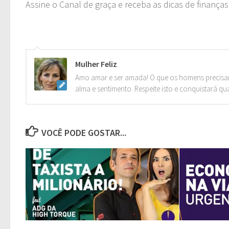
Assine o Canal de graça e receba as dicas de finança
Mulher Feliz
Amo amar e ser amada! O que os homens precisa
alma e sentimento. Respeite isto e conquistará qu
VOCÊ PODE GOSTAR...