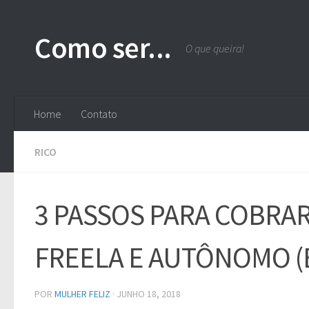
Skip to content
Como ser...
O que queira!
Home
Contato
RICO
3 PASSOS PARA COBRAR
FREELA E AUTÔNOMO (E 
POR
MULHER FELIZ
·
JUNHO 18, 2018