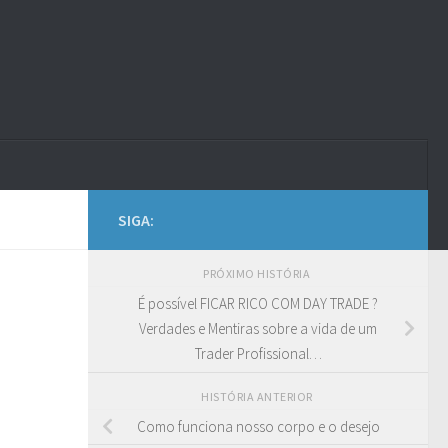
SIGA:
PRÓXIMO HISTÓRIA
É possível FICAR RICO COM DAY TRADE ?
Verdades e Mentiras sobre a vida de um
Trader Profissional…
HISTÓRIA ANTERIOR
Como funciona nosso corpo e o desejo