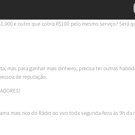
R$1.000 e outro que cobra R$100 pelo mesmo serviço? Será q
, mas para ganhar mais dinheiro, precisa ter outras habili
pessoa de reputação.
XADORES!
ama mais rico do Rádio ao vivo toda segunda-feira às 9h da