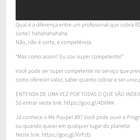
Qual é a diferença entre um profissional que cobra 
sorte? hahahahahaha
Não, não é sorte, é competência.
“Mas como assim? Eu sou super competente!”
Você pode ser super competente no serviço que presta
como oferecer valor, saber quanto cobrar e ser uma 
ENTENDA DE UMA VEZ POR TODAS O QUE SÃO INDE
Só entrar neste link: https://goo.gl/4DitMK
Já conhece o Me Poupe! 89? Você pode ouvir o Progr
ou quando quiser em qualquer lugar do planeta!
Neste link: https://goo.gl/XVPzfz