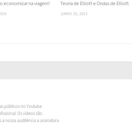
o economizar na viagem!
Teoria de Elliott e Ondas de Elliott
2016
JUNHO 25, 2013
ais públicos no Youtube.
issional. Os vídeos são
 a nossa auditência a assinatura