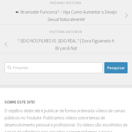
PRÓXIMO HISTÓRIA
➽ Xtramaster Funciona? – Veja Como Aumentar o Desejo
Sexual Naturalmente!
HISTÓRIA ANTERIOR
? SEXO NOS FILMES VS. SEXO REAL ? | Dora Figueiredo ft
Bryan & Nat
Pesquisar
por:
SOBRE ESTE SITE!
O objetivo deste site é publicar de forma ordenada vídeos de canais
públicos no Youtube. Publicamos vídeos sobre temas de
desenvolvimento pessoal e profissional. Os vídeos são escolhidos de
canais de referência nos assuntos e recomendamos a nossa