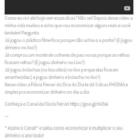
Como eu vivi até hoje sem essas dicas? Não sei! Depois desse vídeo a
minha vida mudou e acho que vou economizar alguns reais e você
também! Pergunta:
Já jogou o plástico filme fora porque não achava a ponta? (E jogou
dinheiro no lixo?)
Já comprou um monte de colheres de pau novas porque as velhas
ficaram velhas? (E jogou dinheiro no Lixo?)
Já jogou bolachas (ou biscoitos) no lixo porque elas ficaram
amanhecidas ( e jogou dinheiro e bolacha no lixo?)
Nesse vídeo a Flávia Ferrari do Dica do Dia te dá 5 dicas PHODAS e
simples pra economizar dinheiro no dia a dia.
Conheça o Canal da Flavia Ferrari https://goo.gl/mii5sk
—
* Assine o Canal!* e saiba como economizar e multiplicar o seu
dinheiro o ano todo!