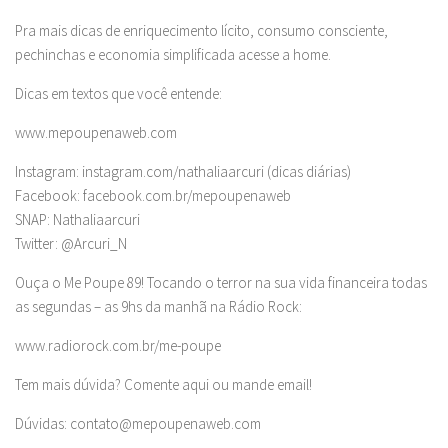
Pra mais dicas de enriquecimento lícito, consumo consciente,
pechinchas e economia simplificada acesse a home.
Dicas em textos que você entende:
www.mepoupenaweb.com
Instagram: instagram.com/nathaliaarcuri (dicas diárias)
Facebook: facebook.com.br/mepoupenaweb
SNAP: Nathaliaarcuri
Twitter: @Arcuri_N
Ouça o Me Poupe 89! Tocando o terror na sua vida financeira todas
as segundas – as 9hs da manhã na Rádio Rock:
www.radiorock.com.br/me-poupe
Tem mais dúvida? Comente aqui ou mande email!
Dúvidas:
contato@mepoupenaweb.com