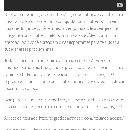
Quer aprender mais, acesse: http://segredodaatracao.com/formula-
da-atracao – 3 dicas de como conquistar uma mulher bonita em
qualquer lugar, se você tem medo, vergonha ou fica sem jeito de
chegar em uma mulher muito bonita, veja esse vídeo com muita
atenção, pois você aprenderá dicas importantes para te ajudar a
superar esses probleminhas.
Toda mulher bonita hoje, um dia foi feia correto? As vezes no
passado ela não malhava, não se preocupava e vestir bem, em fazer
regime e etc. Então ela não é nem um bicho de sete cabeças. O
segredo e tratar ela como uma mulher normal, você precisa colocar
isso na sua cabeça.
Bem para te ajudar com mais dicas, acesse o site abaixo e acesse os
resumos do que fazer para ter sucesso com as mulheres gatas, ok?
Acesse os resumos: http://segredodaatracao.com/resumos-acesso/
Se você gostou desse vídeo e dos resumos, dê um joinha e se