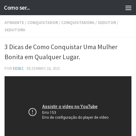
Como ser...
Skip to content
ATRAENTE
/
CONQUISTADOR
/
CONQUISTADORA
/
SEDUTOR
/
SEDUTORA
3 Dicas de Como Conquistar Uma Mulher
Bonita em Qualquer Lugar.
POR
EDSEC
·
DEZEMBRO 18, 2015