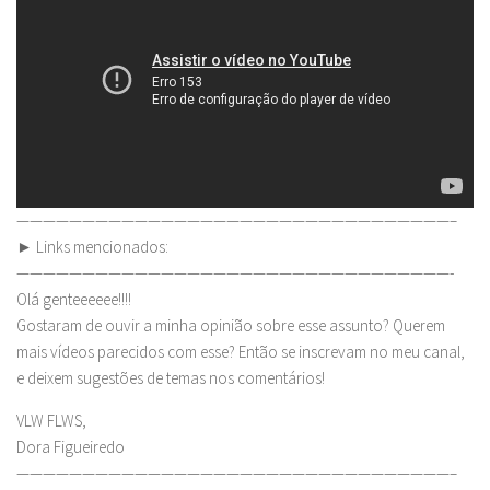
—————————————————————————————————–
► Links mencionados:
—————————————————————————————————-
Olá genteeeeee!!!!
Gostaram de ouvir a minha opinião sobre esse assunto? Querem
mais vídeos parecidos com esse? Então se inscrevam no meu canal,
e deixem sugestões de temas nos comentários!
VLW FLWS,
Dora Figueiredo
—————————————————————————————————–