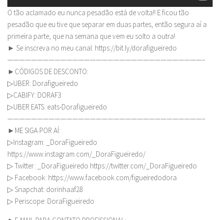
O tão aclamado eu nunca pesadão está de volta!! E ficou tão
pesadão que eu tive que separar em duas partes, então segura aí a
primeira parte, que na semana que vem eu solto a outra!
► Se inscreva no meu canal: https://bit.ly/dorafigueiredo
—————————————————————————————————–
►CÓDIGOS DE DESCONTO:
▷UBER: Dorafigueiredo
▷CABIFY: DORAF3
▷UBER EATS: eats-Dorafigueiredo
—————————————————————————————————–
►ME SIGA POR AÍ:
▷Instagram: _DoraFigueiredo
https://www.instagram.com/_DoraFigueiredo/
▷ Twitter: _DoraFigueiredo https://twitter.com/_DoraFigueiredo
▷ Facebook: https://www.facebook.com/figueiredodora
▷ Snapchat: dorinhaaf28
▷ Periscope: DoraFigueiredo