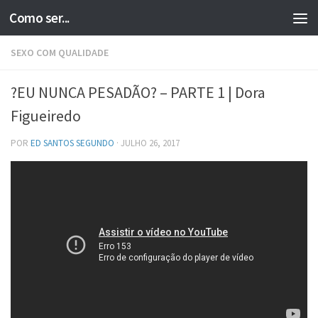
Como ser...
Skip to content
SEXO COM QUALIDADE
?EU NUNCA PESADÃO? – PARTE 1 | Dora
Figueiredo
POR
ED SANTOS SEGUNDO
·
JULHO 26, 2017