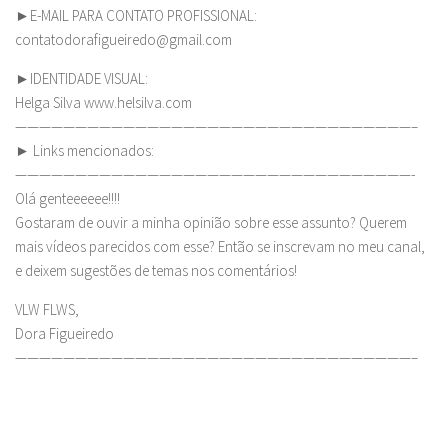
►E-MAIL PARA CONTATO PROFISSIONAL:
contatodorafigueiredo@gmail.com
►IDENTIDADE VISUAL:
Helga Silva www.helsilva.com
—————————————————————————————————–
► Links mencionados:
—————————————————————————————————-
Olá genteeeeee!!!!
Gostaram de ouvir a minha opinião sobre esse assunto? Querem
mais vídeos parecidos com esse? Então se inscrevam no meu canal,
e deixem sugestões de temas nos comentários!
VLW FLWS,
Dora Figueiredo
—————————————————————————————————–