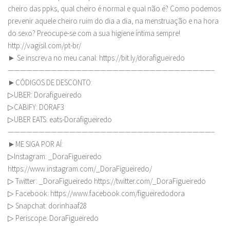
cheiro das ppks, qual cheiro é normal e qual não é? Como podemos
prevenir aquele cheiro ruim do dia a dia, na menstruação e na hora
do sexo? Preocupe-se com a sua higiene íntima sempre!
http://vagisil.com/pt-br/
► Se inscreva no meu canal: https://bit.ly/dorafigueiredo
—————————————————————————————————–
►CÓDIGOS DE DESCONTO:
▷UBER: Dorafigueiredo
▷CABIFY: DORAF3
▷UBER EATS: eats-Dorafigueiredo
—————————————————————————————————–
►ME SIGA POR AÍ:
▷Instagram: _DoraFigueiredo
https://www.instagram.com/_DoraFigueiredo/
▷ Twitter: _DoraFigueiredo https://twitter.com/_DoraFigueiredo
▷ Facebook: https://www.facebook.com/figueiredodora
▷ Snapchat: dorinhaaf28
▷ Periscope: DoraFigueiredo