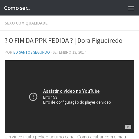
Como ser...
Skip to content
SEXO COM QUALIDADE
? O FIM DA PPK FEDIDA ? | Dora Figueiredo
POR
ED SANTOS SEGUNDO
·
SETEMBRO 13, 2017
Um vídeo muito pedido aqui no canal! Como acabar com o mau