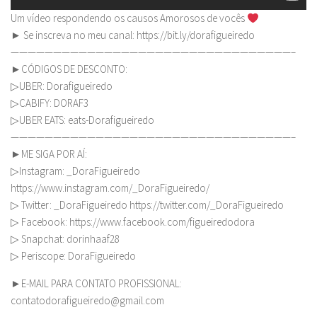
Um vídeo respondendo os causos Amorosos de vocês
► Se inscreva no meu canal: https://bit.ly/dorafigueiredo
—————————————————————————————————–
►CÓDIGOS DE DESCONTO:
▷UBER: Dorafigueiredo
▷CABIFY: DORAF3
▷UBER EATS: eats-Dorafigueiredo
—————————————————————————————————–
►ME SIGA POR AÍ:
▷Instagram: _DoraFigueiredo
https://www.instagram.com/_DoraFigueiredo/
▷ Twitter: _DoraFigueiredo https://twitter.com/_DoraFigueiredo
▷ Facebook: https://www.facebook.com/figueiredodora
▷ Snapchat: dorinhaaf28
▷ Periscope: DoraFigueiredo
►E-MAIL PARA CONTATO PROFISSIONAL:
contatodorafigueiredo@gmail.com