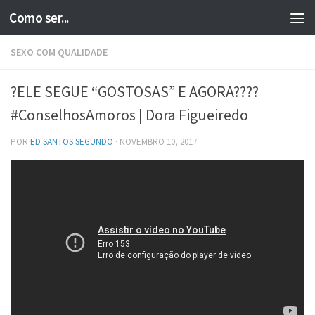
Como ser...
Skip to content
SEXO COM QUALIDADE
?ELE SEGUE “GOSTOSAS” E AGORA????
#ConselhosAmoros | Dora Figueiredo
POR
ED SANTOS SEGUNDO
·
NOVEMBRO 10, 2017