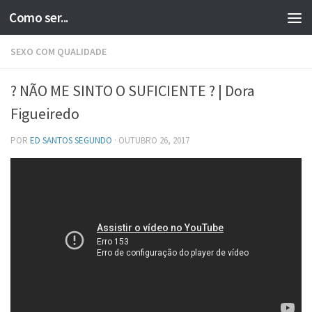
Como ser...
Skip to content
SEXO COM QUALIDADE
? NÃO ME SINTO O SUFICIENTE ? | Dora
Figueiredo
POR
ED SANTOS SEGUNDO
·
OUTUBRO 26, 2017