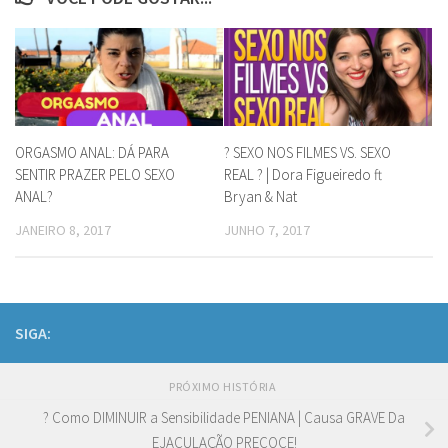
ORGASMO ANAL: DÁ PARA
? SEXO NOS FILMES VS. SEXO
SENTIR PRAZER PELO SEXO
REAL ? | Dora Figueiredo ft
ANAL?
Bryan & Nat
JANEIRO 8, 2017
JUNHO 7, 2017
SIGA:
PRÓXIMO HISTÓRIA
? Como DIMINUIR a Sensibilidade PENIANA | Causa GRAVE Da
EJACULAÇÃO PRECOCE!