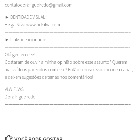
contatodorafigueiredo@gmail.com
►IDENTIDADE VISUAL:
Helga Silva www.helsilva.com
—————————————————————————————————–
► Links mencionados:
—————————————————————————————————-
Olá genteeeeee!!!!
Gostaram de ouvir a minha opinião sobre esse assunto? Querem
mais vídeos parecidos com esse? Então se inscrevam no meu canal,
e deixem sugestões de temas nos comentários!
VLW FLWS,
Dora Figueiredo
—————————————————————————————————–
VOCÊ PODE GOSTAR...