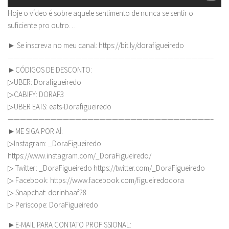
Hoje o vídeo é sobre aquele sentimento de nunca se sentir o
suficiente pro outro…
► Se inscreva no meu canal: https://bit.ly/dorafigueiredo
—————————————————————————————————–
►CÓDIGOS DE DESCONTO:
▷UBER: Dorafigueiredo
▷CABIFY: DORAF3
▷UBER EATS: eats-Dorafigueiredo
—————————————————————————————————–
►ME SIGA POR AÍ:
▷Instagram: _DoraFigueiredo
https://www.instagram.com/_DoraFigueiredo/
▷ Twitter: _DoraFigueiredo https://twitter.com/_DoraFigueiredo
▷ Facebook: https://www.facebook.com/figueiredodora
▷ Snapchat: dorinhaaf28
▷ Periscope: DoraFigueiredo
►E-MAIL PARA CONTATO PROFISSIONAL: