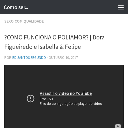
Como ser...
Skip to content
SEXO COM QUALIDADE
?COMO FUNCIONA O POLIAMOR? | Dora
Figueiredo e Isabella & Felipe
POR
ED SANTOS SEGUNDO
·
OUTUBRO 10, 2017