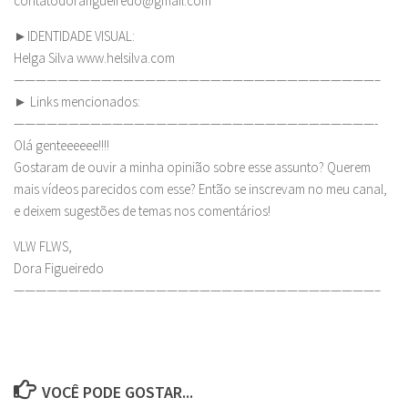
contatodorafigueiredo@gmail.com
►IDENTIDADE VISUAL:
Helga Silva www.helsilva.com
—————————————————————————————————–
► Links mencionados:
—————————————————————————————————-
Olá genteeeeee!!!!
Gostaram de ouvir a minha opinião sobre esse assunto? Querem
mais vídeos parecidos com esse? Então se inscrevam no meu canal,
e deixem sugestões de temas nos comentários!
VLW FLWS,
Dora Figueiredo
—————————————————————————————————–
VOCÊ PODE GOSTAR...