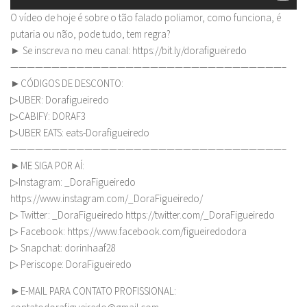
O vídeo de hoje é sobre o tão falado poliamor, como funciona, é
putaria ou não, pode tudo, tem regra?
► Se inscreva no meu canal: https://bit.ly/dorafigueiredo
—————————————————————————————————–
►CÓDIGOS DE DESCONTO:
▷UBER: Dorafigueiredo
▷CABIFY: DORAF3
▷UBER EATS: eats-Dorafigueiredo
—————————————————————————————————–
►ME SIGA POR AÍ:
▷Instagram: _DoraFigueiredo
https://www.instagram.com/_DoraFigueiredo/
▷ Twitter: _DoraFigueiredo https://twitter.com/_DoraFigueiredo
▷ Facebook: https://www.facebook.com/figueiredodora
▷ Snapchat: dorinhaaf28
▷ Periscope: DoraFigueiredo
►E-MAIL PARA CONTATO PROFISSIONAL: