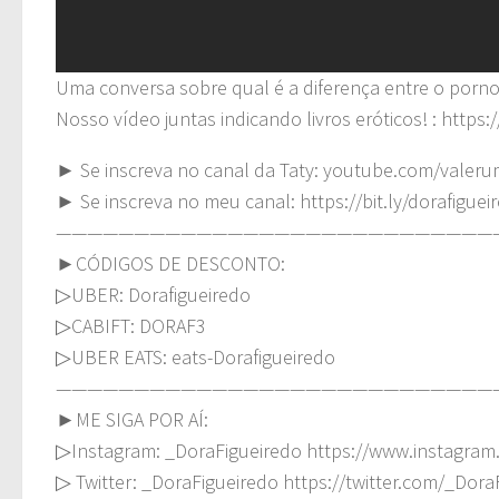
Uma conversa sobre qual é a diferença entre o pornogr
Nosso vídeo juntas indicando livros eróticos! : ht
► Se inscreva no canal da Taty: youtube.com/valeru
► Se inscreva no meu canal: https://bit.ly/dorafiguei
————————————————————————————
►CÓDIGOS DE DESCONTO:
▷UBER: Dorafigueiredo
▷CABIFT: DORAF3
▷UBER EATS: eats-Dorafigueiredo
————————————————————————————
►ME SIGA POR AÍ:
▷Instagram: _DoraFigueiredo https://www.instagram
▷ Twitter: _DoraFigueiredo https://twitter.com/_Dora