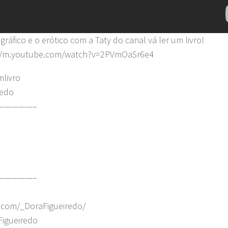
áfico e o erótico com a Taty do canal vá ler um livro!
tps://m.youtube.com/watch?v=2PVmOaSr6e4
mlivro
redo
—————–
—————–
.com/_DoraFigueiredo/
Figueiredo