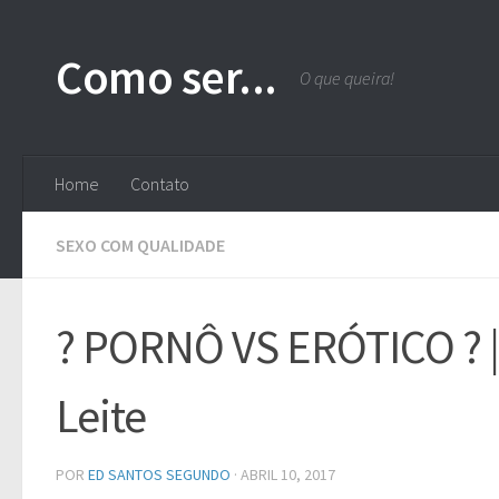
Skip to content
Como ser...
O que queira!
Home
Contato
SEXO COM QUALIDADE
? PORNÔ VS ERÓTICO ? | 
Leite
POR
ED SANTOS SEGUNDO
·
ABRIL 10, 2017