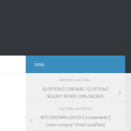
SIGA:
PRÓXIMO HISTÓRIA
IQ OPTION É CONFIÁVEL? IQ OPTION É
SEGURO? REVIEW 100% SINCERO!
HISTÓRIA ANTERIOR
BITCOINS PARA LEIGOS! É investimento?|
Como comprar? (Feat CanalTech)