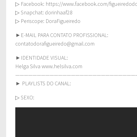
▷ Facebook: https://www.facebook.com/figueiredod
▷ Snapchat: dorinhaaf28
▷ Periscope: DoraFigueiredo
►E-MAIL PARA CONTATO PROFISSIONAL:
contatodorafigueiredo@gmail.com
►IDENTIDADE VISUAL:
Helga Silva www.helsilva.com
————————————————————————————
► PLAYLISTS DO CANAL:
▷ SEXO: