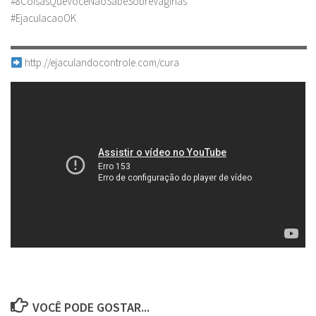
#8CoisasQueVocêNãoSabeSobreVaginas
#EjaculacaoOK
▬▬▬▬▬▬▬▬▬▬▬▬▬▬▬▬▬▬▬▬▬▬▬▬▬▬▬▬
http://ejaculandocontrole.com/cura
VOCÊ PODE GOSTAR...