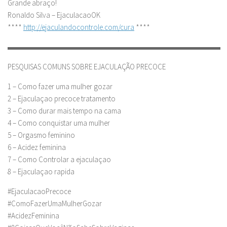
Grande abraço!
Ronaldo Silva – EjaculacaoOK
****
http://ejaculandocontrole.com/cura
****
▬▬▬▬▬▬▬▬▬▬▬▬▬▬▬▬▬▬▬▬▬▬▬▬▬▬▬▬
PESQUISAS COMUNS SOBRE EJACULAÇÃO PRECOCE
1 – Como fazer uma mulher gozar
2 – Ejaculaçao precoce tratamento
3 – Como durar mais tempo na cama
4 – Como conquistar uma mulher
5 – Orgasmo feminino
6 – Acidez feminina
7 – Como Controlar a ejaculaçao
8 – Ejaculaçao rapida
#EjaculacaoPrecoce
#ComoFazerUmaMulherGozar
#AcidezFeminina