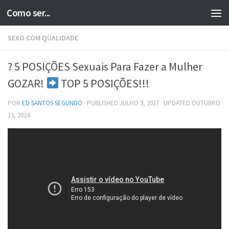
Como ser...
Skip to content
SEXO COM QUALIDADE
? 5 POSIÇÕES Sexuais Para Fazer a Mulher
GOZAR!
TOP 5 POSIÇÕES!!!
POR
ED SANTOS SEGUNDO
· PUBLISHED
JULHO 3, 2017
· UPDATED
OUTUBRO
13, 2024