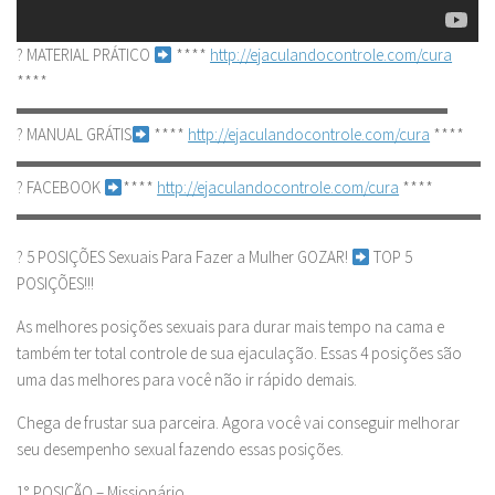
? MATERIAL PRÁTICO
****
http://ejaculandocontrole.com/cura
****
▬▬▬▬▬▬▬▬▬▬▬▬▬▬▬▬▬▬▬▬▬▬▬▬▬▬
? MANUAL GRÁTIS
****
http://ejaculandocontrole.com/cura
****
▬▬▬▬▬▬▬▬▬▬▬▬▬▬▬▬▬▬▬▬▬▬▬▬▬▬▬▬
? FACEBOOK
****
http://ejaculandocontrole.com/cura
****
▬▬▬▬▬▬▬▬▬▬▬▬▬▬▬▬▬▬▬▬▬▬▬▬▬▬▬▬
? 5 POSIÇÕES Sexuais Para Fazer a Mulher GOZAR!
TOP 5
POSIÇÕES!!!
As melhores posições sexuais para durar mais tempo na cama e
também ter total controle de sua ejaculação. Essas 4 posições são
uma das melhores para você não ir rápido demais.
Chega de frustar sua parceira. Agora você vai conseguir melhorar
seu desempenho sexual fazendo essas posições.
1° POSIÇÃO – Missionário