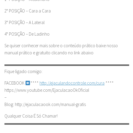
2° POSIÇÃO – Cara a Cara
3° POSIÇÃO – A Lateral
4° POSIÇÃO – De Ladinho
Se quiser conhecer mais sobre o conteúdo prático baixe nosso
manual prático e gratuito clicando no link abaixo
▬▬▬▬▬▬▬▬▬▬▬▬▬▬▬▬▬▬▬▬▬▬▬▬▬▬▬▬
Fique ligado comigo:
FACEBOOK
****
http://ejaculandocontrole.com/cura
****
https://www.youtube.com/EjaculacaoOkOficial
–
Blog: http://ejaculacaook.com/manual-gratis
Qualquer Coisa É Só Chamar!
▬▬▬▬▬▬▬▬▬▬▬▬▬▬▬▬▬▬▬▬▬▬▬▬▬▬▬▬