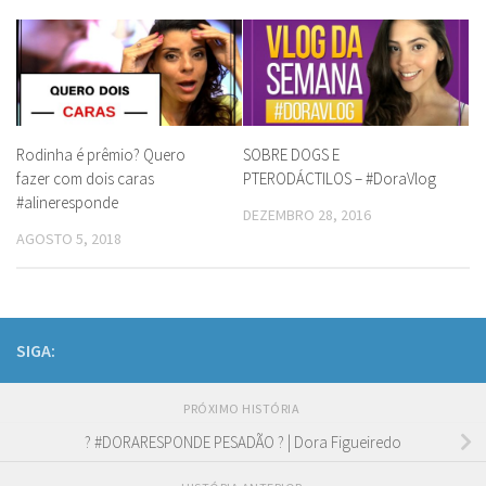
Rodinha é prêmio? Quero
SOBRE DOGS E
fazer com dois caras
PTERODÁCTILOS – #DoraVlog
#alineresponde
DEZEMBRO 28, 2016
AGOSTO 5, 2018
SIGA:
PRÓXIMO HISTÓRIA
? #DORARESPONDE PESADÃO ? | Dora Figueiredo